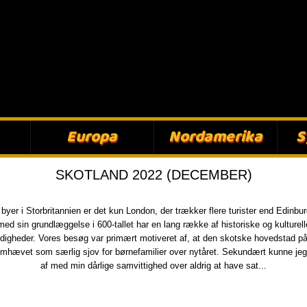
Europa​
Nordamerika​
S
SKOTLAND 2022 (DECEMBER)
e byer i Storbritannien er det kun London, der trækker flere turister end Edinbu
med sin grundlæggelse i 600-tallet har en lang række af historiske og kulturell
igheder. Vores besøg var primært motiveret af, at den skotske hovedstad på
emhævet som særlig sjov for børnefamilier over nytåret. Sekundært kunne jeg
af med min dårlige samvittighed over aldrig at have sat...