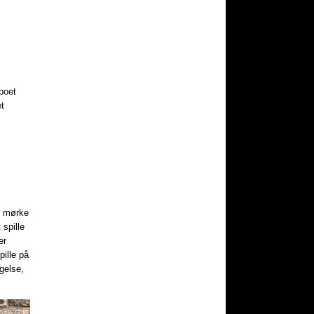
boet
et
e mørke
 spille
er
ille på
gelse,