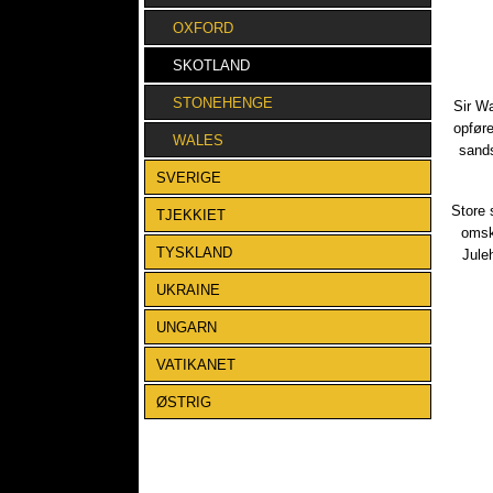
OXFORD
SKOTLAND
STONEHENGE
​Sir W
opføre
WALES
sands
SVERIGE
Store 
TJEKKIET
omski
TYSKLAND
Jule
UKRAINE
UNGARN
VATIKANET
ØSTRIG