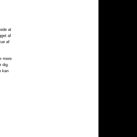
tede at
gget af
tue af
er mere
r dig.
n kan
.