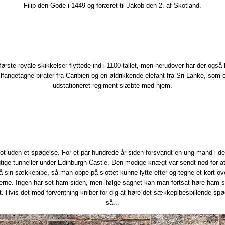
Filip den Gode i 1449 og foræret til Jakob den 2. af Skotland.
første royale skikkelser flyttede ind i 1100-tallet, men herudover har der også 
ilfangetagne pirater fra Caribien og en øldrikkende elefant fra Sri Lanke, som 
udstationeret regiment slæbte med hjem.​
 slot uden et spøgelse. For et par hundrede år siden forsvandt en ung mand i d
tige tunneller under Edinburgh Castle. Den modige knægt var sendt ned for at
å sin sækkepibe, så man oppe på slottet kunne lytte efter og tegne et kort ov
lerne. Ingen har set ham siden, men ifølge sagnet kan man fortsat høre ham sp
et. Hvis ​det mod forventning kniber for dig at høre det sækkepibespillende spø
så...