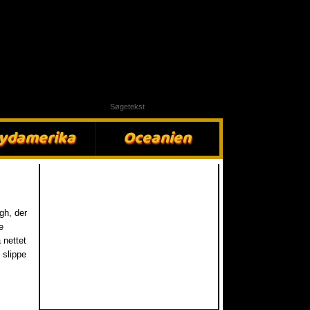
ydamerika​
Oceanien​
rgh, der
e
 nettet
 slippe