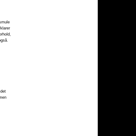
 smule
klarer
orhold,
også.
 det
 men