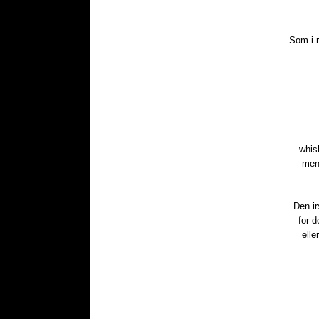
Som i r
...whis
men 
Den ir
for 
elle