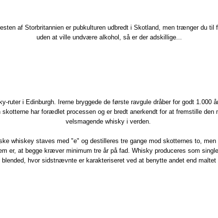
esten af Storbritannien​ er pubkulturen udbredt i Skotland, men trænger du til fr
uden at ville undvære alkohol, så er der adskillige...
ky-ruter i Edinburgh. Irerne bryggede de første ravgule dråber for godt 1.000 å
skotterne har forædlet processen og er bredt anerkendt for at fremstille den
velsmagende whisky i verden.​
ske whiskey staves med "e" og destilleres tre gange mod skotternes to, men
dem er, at begge kræver minimum tre år på fad. Whisky produceres som single
r blended, hvor sidstnævnte er karakteriseret ved at benytte andet end maltet