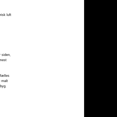
isk luft
r siden,
 mest
 fælles
 malt
 byg.