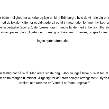
er både mulighed for at købe og leje en kilt i Edinburgh, hvis du vil føle dig en
 med de lokale. Kilten er et uldklæde på op til 7 meter uden lommer, hvilket for
lle lædertaske (sporran), der bæres foran. I andre lande med et keltisk tilhørsf
eksempelvis Irland, Bretagne i Frankrig og Galicien i Spanien, bruges kilten 
Ingen nytårsaften uden...​
en festlig hat på skrå. Men årets sidste dag i 2022 vil også blive husket for, at
nede fra morgen til midnat. Ærgerligt for det stort anlagte arrangement i byen
tænker, at skotterne er "vand til at feste i regnvejr".​