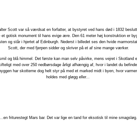
alter Scott var så værdsat en forfatter, at bystyret ved hans død i 1832 beslut
 et gotisk monument til hans evige ære. Den 61 meter høj konstruktion er by
ten og står i hjertet af Edinburgh. Nederst i billedet ses den hvide marmorsta
Scott, der med fjerpen sidder og skriver på et af sine mange værker.
smil og blå himmel. Det første kan man selv påvirke, mens vejret i Skotland 
fteligt med over 250 nedbørsdage årligt afhængig af, hvor i landet du befinde
hyggen har skotterne dog helt styr på med et marked midt i byen, hvor varme
holdes med gløgg eller...
...en friturestegt Mars bar. Det var lige en tand for eksotisk til mine smagsløg