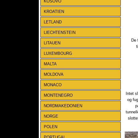
KOSOVO
KROATIEN
LETLAND
LIECHTENSTEIN
De 
LITAUEN
t
LUXEMBOURG
MALTA
MOLDOVA
MONACO
​Intet
MONTENEGRO
og fug
NORDMAKEDONIEN
p
tunnel
NORGE
slott
POLEN
PORTUGAL