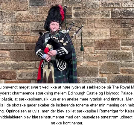
 du omvendt meget svært ved ikke at høre lyden af sækkepibe på The Royal Mi
 yderst charmerende strækning mellem Edinburgh Castle og Holyrood Palace
r påstår, at sækkepibemusik kun er en anelse mere rytmisk end tinnitus. Men 
s i de skotske gader skaber de inciterende tonerne efter min mening den helt
g. Oprindelsen er uvis, men der blev spillet sækkepibe i Romerriget for Kejs
 middelalderen blev blæseinstrumentet med den pauseløse tonestrøm udbredt 
række kontinenter.