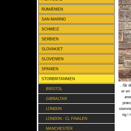
RUMÆNIEN
SAN MARINO
SCHWEIZ
SERBIEN
SLOVAKIET
SLOVENIEN
SPANIEN
STORBRITANNIEN
...får
BRISTOL
er en
øre
GIBRALTAR
præci
LONDON
stemnin
og i
LONDON - CL FINALEN
MANCHESTER