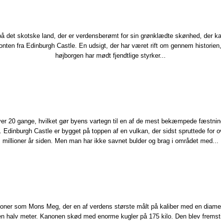
 på det skotske land, der er verdensberømt for sin grønklædte skønhed, der ka
onten fra Edinburgh Castle.​ En udsigt, der har været rift om gennem historien
højborgen har mødt fjendtlige styrker...
ver 20 gange, hvilket gør byens vartegn til en af de mest bekæmpede fæstnin
. Edinburgh Castle er bygget på toppen af en vulkan, der sidst spruttede for o
millioner år siden. Men man har ikke savnet bulder og brag i området med...​
noner som Mons Meg​, der en af verdens største målt på kaliber med en diame
en halv meter. Kanonen skød med enorme kugler på 175 kilo. Den blev fremstil