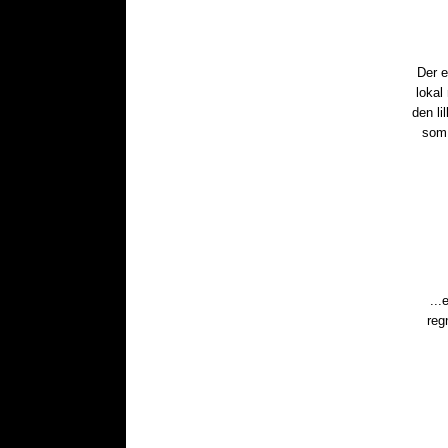
​Der 
lokal
den li
som 
...
reg