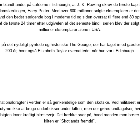
ar blandt andet på caféerne i Edinburgh, at J. K. Rowling skrev de første kapi
domslærlingen, Harry Potter. Med over 600 millioner solgte eksemplarer er d
and den bedst sælgende bog i moderne tid og siden oversat til flere end 80 spr
af de første 24 timer efter udgivelen af det seneste bind i serien blev der solgt
millioner eksemplarer alene i USA.
på det nydeligt pyntede og historiske The George, der har taget imod gæster
200 år, hvor også Elizabeth Taylor overnattede, når hun var i Edinburgh.
 nationaldragter i verden er så genkendelige som den skotske. Ved militæret er
utyme ikke at bruge underbukser under kilten, men der gøres undtagelser, hv
dsigten lover kraftigt blæsevejr. Det kække svar på, hvad manden mon bærer
kilten er "Skotlands fremtid".​