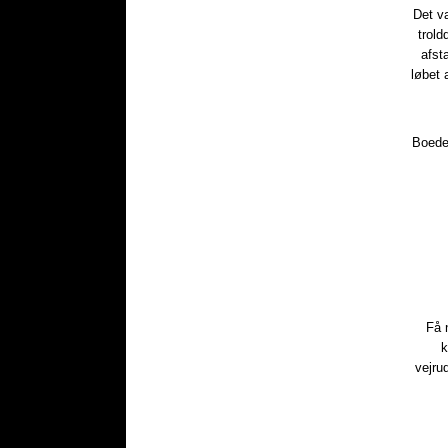
​Det v
trold
afst
løbet 
Boede 
​Få
k
vejru