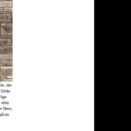
le, der
. Onde
lige
 rette
er Nero,
på en