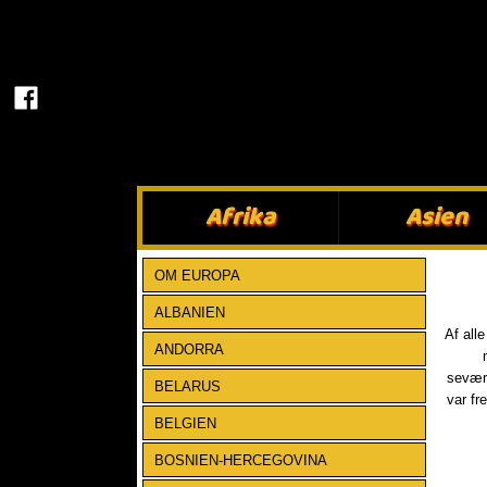
Afrika​
Asien​
OM EUROPA
ALBANIEN
​Af all
ANDORRA
seværd
BELARUS
var fr
BELGIEN
BOSNIEN-HERCEGOVINA