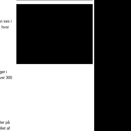
n ses i
, hvor
ger i
ver 300
ter på
let af