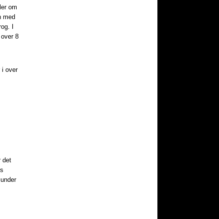
tler om
en med
og. I
 over 8
 i over
 det
is
 under