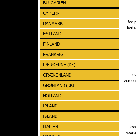
BULGARIEN
CYPERN
...fod
DANMARK
horis
ESTLAND
FINLAND
FRANKRIG
FÆRØERNE (DK)
...o
GRÆKENLAND
verden
GRØNLAND (DK)
HOLLAND
IRLAND
ISLAND
ITALIEN
...ka
over 