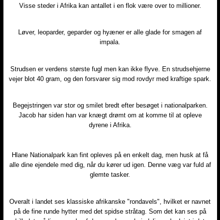
Visse steder i Afrika kan antallet i en flok være over to millioner.
Løver, leoparder, geparder og hyæner er alle glade for smagen af
impala.
Strudsen er verdens største fugl men kan ikke flyve. En strudsehjerne
vejer blot 40 gram, og den forsvarer sig mod rovdyr med kraftige spark.
Begejstringen var stor og smilet bredt efter besøget i nationalparken.
Jacob har siden han var knægt drømt om at komme til at opleve
dyrene i Afrika.
Hlane Nationalpark kan fint opleves på en enkelt dag, men husk at få
alle dine ejendele med dig, når du kører ud igen. Denne væg var fuld af
glemte tasker.
Overalt i landet ses klassiske afrikanske "rondavels", hvilket er navnet
på de fine runde hytter med det spidse stråtag. Som det kan ses på