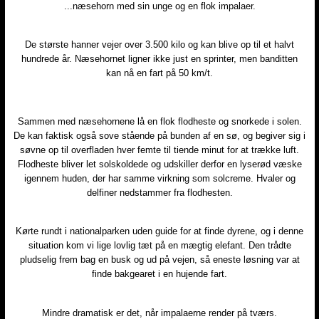
...næsehorn med sin unge og en flok impalaer.
De største hanner vejer over 3.500 kilo og kan blive op til et halvt
hundrede år. Næsehornet ligner ikke just en sprinter, men banditten
kan nå en fart på 50 km/t.
Sammen med næsehornene lå en flok flodheste og snorkede i solen.
De kan faktisk også sove stående på bunden af en sø, og begiver sig i
søvne op til overfladen hver femte til tiende minut for at trække luft.
Flodheste bliver let solskoldede og udskiller derfor en lyserød væske
igennem huden, der har samme virkning som solcreme. Hvaler og
delfiner nedstammer fra flodhesten.
Kørte rundt i nationalparken uden guide for at finde dyrene, og i denne
situation kom vi lige lovlig tæt på en mægtig elefant. Den trådte
pludselig frem bag en busk og ud på vejen, så eneste løsning var at
finde bakgearet i en hujende fart.
Mindre dramatisk er det, når impalaerne render på tværs.