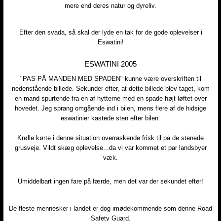
mere end deres natur og dyreliv.
Efter den svada, så skal der lyde en tak for de gode oplevelser i
Eswatini!
ESWATINI 2005
​"PAS PÅ MANDEN MED SPADEN" ​kunne være overskriften til
nedenstående billede. Sekunder efter, at dette billede blev taget, kom
en mand spurtende fra en af hytterne med en spade højt løftet over
hovedet. Jeg sprang omgående ind i bilen, mens flere af de hidsige
eswatinier kastede sten efter bilen.
Krølle kørte i denne situation overraskende frisk til på de stenede
grusveje. Vildt skæg oplevelse...da vi var kommet et par landsbyer
væk.
Umiddelbart ingen fare på færde, men det var der sekundet efter!
De fleste mennesker i landet er dog imødekommende som denne Road
Safety Guard.