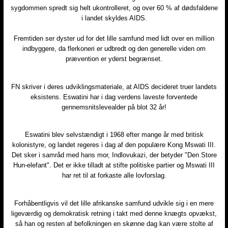
sygdommen spredt sig helt ukontrolleret, og over 60 % af dødsfaldene
i landet skyldes AIDS.
Fremtiden ser dyster ud for det lille samfund med lidt over en million
indbyggere, da flerkoneri er udbredt og den generelle viden om
prævention er yderst begrænset.
FN skriver i deres udviklingsmateriale, at AIDS decideret truer landets
eksistens. Eswatini har i dag verdens laveste forventede
gennemsnitslevealder på blot 32 år!
Eswatini blev selvstændigt i 1968 efter mange år med britisk
kolonistyre, og landet regeres i dag af den populære Kong Mswati III.
Det sker i samråd med hans mor, Indlovukazi, der betyder "Den Store
Hun-elefant". Det er ikke tilladt at stifte politiske partier og Mswati III
har ret til at forkaste alle lovforslag.
Forhåbentligvis vil det lille afrikanske samfund udvikle sig i en mere
ligeværdig og demokratisk retning i takt med denne knægts opvækst,
så han og resten af befolkningen en skønne dag kan være stolte af