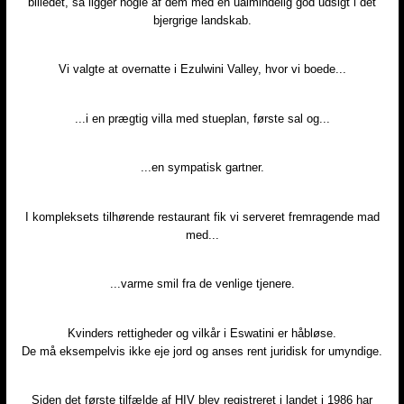
billedet, så ligger nogle af dem med en ualmindelig god udsigt i det
bjergrige landskab.
Vi valgte at overnatte i Ezulwini Valley, hvor vi boede...
...i en prægtig villa med stueplan, første sal og...
...en sympatisk gartner.
I kompleksets tilhørende restaurant fik vi serveret fremragende mad
med...
...varme smil fra de venlige tjenere.
Kvinders rettigheder og vilkår i Eswatini er håbløse.
De må eksempelvis ikke eje jord og anses rent juridisk for umyndige.
Siden det første tilfælde af HIV blev registreret i landet i 1986 har