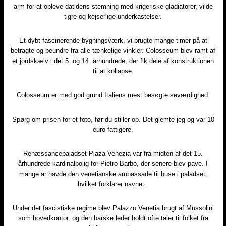
arm for at opleve datidens stemning med krigeriske gladiatorer, vilde
tigre og kejserlige underkastelser.
Et dybt fascinerende bygningsværk, vi brugte mange timer på at
betragte og beundre fra alle tænkelige vinkler. Colosseum blev ramt af
et jordskælv i det 5. og 14. århundrede, der fik dele af konstruktionen
til at kollapse.
Colosseum er med god grund Italiens mest besøgte seværdighed.
Spørg om prisen for et foto, før du stiller op. Det glemte jeg og var 10
euro fattigere.
Renæssancepaladset Plaza Venezia var fra midten af det 15.
århundrede kardinalbolig for Pietro Barbo, der senere blev pave. I
mange år havde den venetianske ambassade til huse i paladset,
hvilket forklarer navnet.
​Under det fascistiske regime blev Palazzo Venetia brugt af Mussolini
som hovedkontor, og den barske leder holdt ofte taler til folket fra