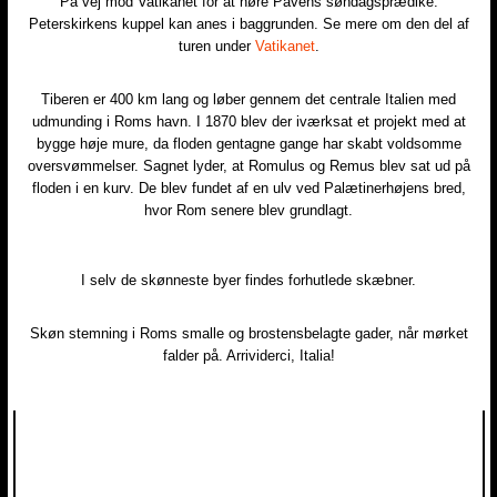
På vej mod Vatikanet for at høre Pavens søndagsprædike.
Peterskirkens kuppel kan anes i baggrunden. Se mere om den del af
turen under
Vatikanet
.
Tiberen er 400 km lang og løber gennem det centrale Italien med
udmunding i Roms havn. I 1870 blev der iværksat et projekt med at
bygge høje mure, da floden gentagne gange har skabt voldsomme
oversvømmelser. Sagnet lyder, at Romulus og Remus blev sat ud på
floden i en kurv. De blev fundet af en ulv ved Palætinerhøjens bred,
hvor Rom senere blev grundlagt.
I selv de skønneste byer findes forhutlede skæbner.
​Skøn stemning i Roms smalle og brostensbelagte gader, når mørket
falder på. Arrividerci, Italia!