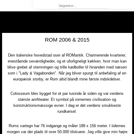
ROM 2006 & 2015
​Den italienske hovedstad oser af ROMantik. Charmerende kvarterer,
enestående seværdigheder, og et uforligneligt køkken, hvor man kan
blive grebet af stemningen og trille kødboller til hinanden med næsen
som i "Lady & Vagabonden". Når jeg bliver spurgt til anbefaling af en
europæisk storby, er Rom altid blandt mine første indskdelser.
Colosseum blev bygget for et par tusinde år siden og var verdens
største amfiteater. Et symbol på romernes civilisation og
konstruktionsmæssige evner. I dag er det verdens smukkeste
rundkørsel.
Roms vartegn har 76 indgange og måler 188 x 156 meter. I tidernes
morgen var der plads til over 50.000 tilskuere. Jeg ville give min højre