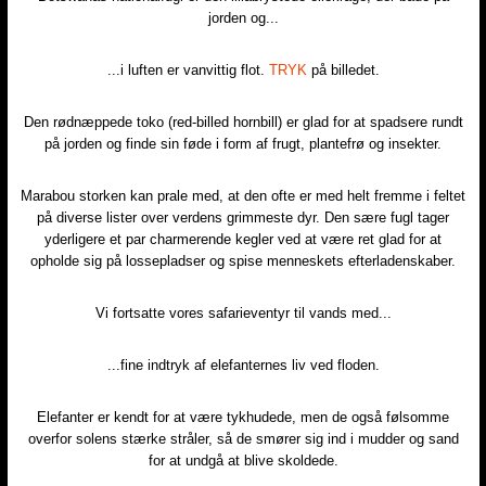
jorden og...
...i luften er vanvittig flot.
TRYK
på billedet.
Den rødnæppede toko (red-billed hornbill) er glad for at spadsere rundt
på jorden og finde sin føde i form af frugt, plantefrø og insekter.
Marabou storken kan prale med, at den ofte er med helt fremme i feltet
på diverse lister over verdens grimmeste dyr. Den sære fugl tager
yderligere et par charmerende kegler ved at være ret glad for at
opholde sig på lossepladser og spise menneskets efterladenskaber.
Vi fortsatte vores safarieventyr til vands med...
...fine indtryk af elefanternes liv ved floden.
Elefanter er kendt for at være tykhudede, men de også følsomme
overfor solens stærke stråler, så de smører sig ind i mudder og sand
for at undgå at blive skoldede.