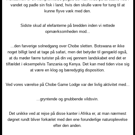
vandet og padle sin fisk i land, hvis den skulle være for tung til at
kunne flyve væk med den.
Sidste skud af elefanterne på bredden inden vi rettede
opmærksomheden mod...
...den farverige solnedgang over Chobe sletten. Botswana er ikke
noget billigt land at tage på safari, men det betyder til gengæld også,
at du møder færre turister på din vej gennem landskabet end det er
tilfældet i eksempelvis Tanzania og Kenya. Det kan med tiden vise sig
at være en klog og bæredygtig disposition.
Ved vores værelse på Chobe Game Lodge var der livlig aktivitet med...
...gryntende og gnubbende vildsvin.
Det unikke ved at rejse på disse kanter i Afrika er, at man nærmest
døgnet rundt bliver forkælet med den ene forunderlige naturoplevelse
efter den anden.