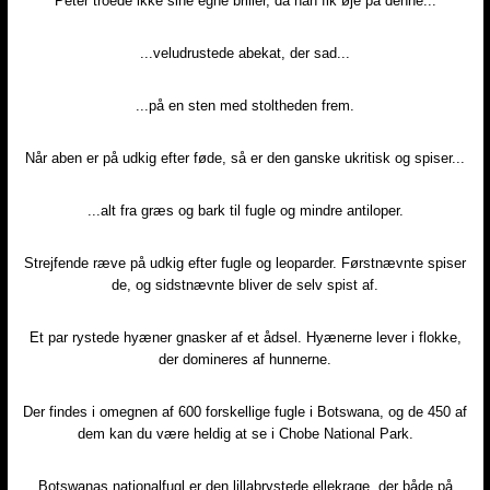
Peter troede ikke sine egne briller, da han fik øje på denne...
...veludrustede abekat, der sad...
...på en sten med stoltheden frem.
Når aben er på udkig efter føde, så er den ganske ukritisk og spiser...
...alt fra græs og bark til fugle og mindre antiloper.
Strejfende ræve på udkig efter fugle og leoparder. Førstnævnte spiser
de, og sidstnævnte bliver de selv spist af.
Et par rystede hyæner gnasker af et ådsel. Hyænerne lever i flokke,
der domineres af hunnerne.
Der findes i omegnen af 600 forskellige fugle i Botswana, og de 450 af
dem kan du være heldig at se i Chobe National Park.
Botswanas nationalfugl er den lillabrystede ellekrage, der både på