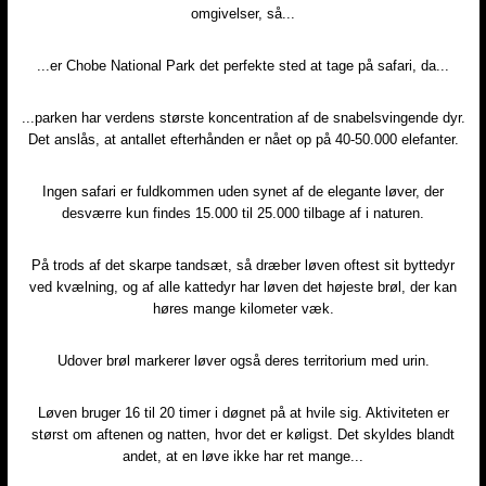
omgivelser, så...
...er Chobe National Park det perfekte sted at tage på safari, da...
...parken har verdens største koncentration af de snabelsvingende dyr.
Det anslås, at antallet efterhånden er nået op på 40-50.000 elefanter.​
Ingen safari er fuldkommen uden synet af de elegante løver, der
desværre kun findes 15.000 til 25.000 tilbage af i naturen.
På trods af det skarpe tandsæt, så dræber løven oftest sit byttedyr
ved kvælning, og af alle kattedyr har løven det højeste brøl, der kan
høres mange kilometer væk.
Udover brøl markerer løver også deres territorium med urin.
Løven bruger 16 til 20 timer i døgnet på at hvile sig. Aktiviteten er
størst om aftenen og natten, hvor det er køligst. Det skyldes blandt
andet, at en løve ikke har ret mange...