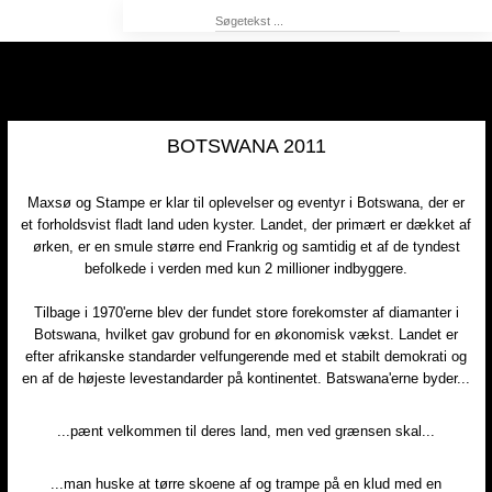
BOTSWANA 2011​
Maxsø og Stampe er klar til oplevelser og eventyr i Botswana, der er
et forholdsvist fladt land uden kyster. Landet, der primært er dækket af
ørken, er en smule større end Frankrig og samtidig et af de tyndest
befolkede i verden med kun 2 millioner indbyggere.
Tilbage i 1970'erne blev der fundet store forekomster af diamanter i
Botswana, hvilket gav grobund for en økonomisk vækst. Landet er
efter afrikanske standarder velfungerende med et stabilt demokrati og
en af de højeste levestandarder på kontinentet. Batswana'erne byder...
...pænt velkommen til deres land, men ved grænsen skal...
...man huske at tørre skoene af og trampe på en klud med en