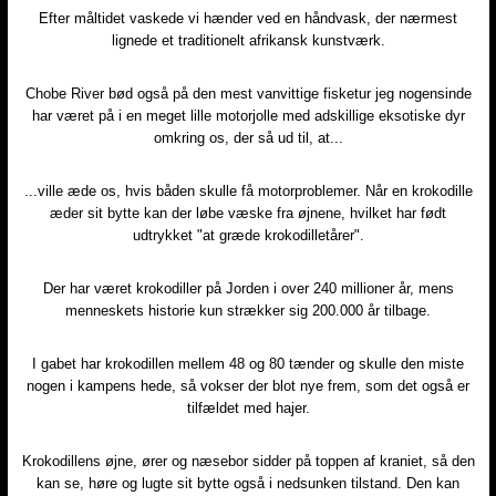
Efter måltidet vaskede vi hænder ved en håndvask, der nærmest
lignede et traditionelt afrikansk kunstværk.
Chobe River bød også på den mest vanvittige fisketur jeg nogensinde
har været på i en meget lille motorjolle med adskillige eksotiske dyr
omkring os, der så ud til, at...
...ville æde os, hvis båden skulle få motorproblemer. Når en krokodille
æder sit bytte kan der løbe væske fra øjnene, hvilket har født
udtrykket "at græde krokodilletårer".
Der har været krokodiller på Jorden i over 240 millioner år, mens
menneskets historie kun strækker sig 200.000 år tilbage.
I gabet har krokodillen mellem 48 og 80 tænder og skulle den miste
nogen i kampens hede, så vokser der blot nye frem, som det også er
tilfældet med hajer.
Krokodillens øjne, ører og næsebor sidder på toppen af kraniet, så den
kan se, høre og lugte sit bytte også i nedsunken tilstand. Den kan