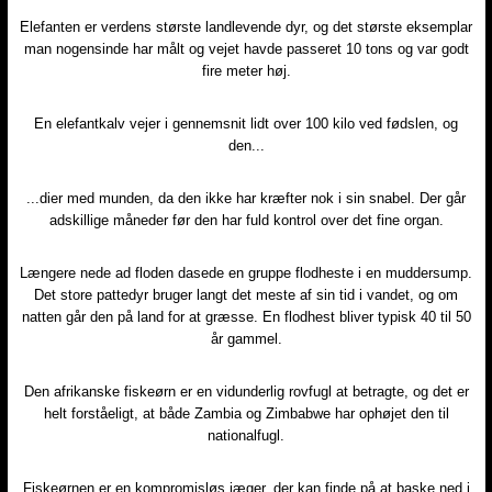
Elefanten er verdens største landlevende dyr, og det største eksemplar
man nogensinde har målt og vejet havde passeret 10 tons og var godt
fire meter høj.
En elefantkalv vejer i gennemsnit lidt over 100 kilo ved fødslen, og
den...
...dier med munden, da den ikke har kræfter nok i sin snabel. Der går
adskillige måneder før den har fuld kontrol over det fine organ.
Længere nede ad floden dasede en gruppe flodheste i en muddersump.
Det store pattedyr bruger langt det meste af sin tid i vandet, og om
natten går den på land for at græsse. En flodhest bliver typisk 40 til 50
år gammel.
Den afrikanske fiskeørn er en vidunderlig rovfugl at betragte, og det er
helt forståeligt, at både Zambia og Zimbabwe har ophøjet den til
nationalfugl.
Fiskeørnen er en kompromisløs jæger, der kan finde på at baske ned i