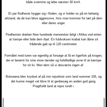
både svømme og løbe næsten 30 km/t.
Et par flodheste hygger sig i floden, og vi holder os på en behørig
afstand, da de kan blive aggressive, hvis man kommer for tæt på dem
eller deres unger.
Flodhesten dræber flere hundrede mennesker årligt i Afrika ved enten
at trampe eller bide dem ihjel. En fuldvoksen krabat kan åbne sit
frådende gab op til 120 centimeter.
Formålet med turen var egentlig at forsøge at få en tigerfisk på krogen,
der er berømt for sine store tænder og forbilledlige evne til at kæmpe
for sit liv. Men dem så vi desværre ingen af.
Botswana blev krydset af på min rejseliste som land nummer 105, og
det kunne meget vel blive til et genbesøg en anden god gang.
Pragtfuldt land at rejse rundt i.