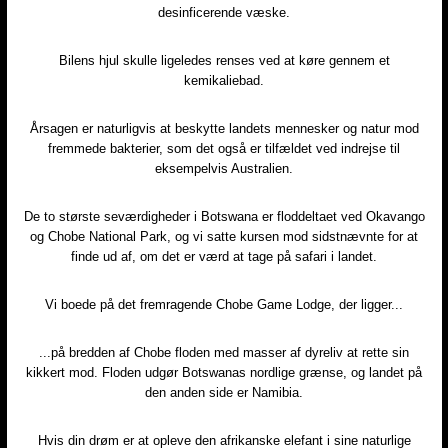
desinficerende væske.
Bilens hjul skulle ligeledes renses ved at køre gennem et
kemikaliebad.
Årsagen er naturligvis at beskytte landets mennesker og natur mod
fremmede bakterier, som det også er tilfældet ved indrejse til
eksempelvis Australien.
De to største seværdigheder i Botswana er floddeltaet ved Okavango
og Chobe National Park, og vi satte kursen mod sidstnævnte for at
finde ud af, om det er værd at tage på safari i landet.
Vi boede på det fremragende Chobe Game Lodge, der ligger...
...på bredden af Chobe floden med masser af dyreliv at rette sin
kikkert mod. Floden udgør Botswanas nordlige grænse, og landet på
den anden side er Namibia.
Hvis din drøm er at opleve den afrikanske elefant i sine naturlige