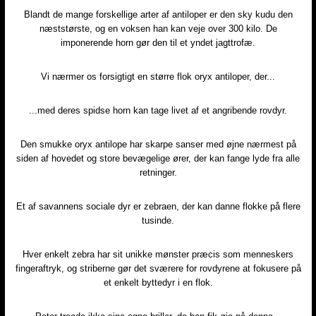
Blandt de mange forskellige arter af antiloper er den sky kudu den
næststørste, og en voksen han kan veje over 300 kilo. De
imponerende horn gør den til et yndet jagttrofæ.
Vi nærmer os forsigtigt en større flok oryx antiloper, der...
...med deres spidse horn kan tage livet af et angribende rovdyr.
Den smukke oryx antilope har skarpe sanser med øjne nærmest på
siden af hovedet og store bevægelige ører, der kan fange lyde fra alle
retninger.
Et af savannens sociale dyr er zebraen, der kan danne flokke på flere
tusinde.
Hver enkelt zebra har sit unikke mønster præcis som menneskers
fingeraftryk, og striberne gør det sværere for rovdyrene at fokusere på
et enkelt byttedyr i en flok.