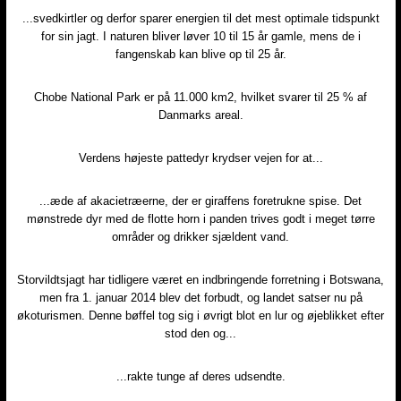
...svedkirtler og derfor sparer energien til det mest optimale tidspunkt
for sin jagt. I naturen bliver løver 10 til 15 år gamle, mens de i
fangenskab kan blive op til 25 år.
Chobe National Park er på 11.000 km2, hvilket svarer til 25 % af
Danmarks areal.
Verdens højeste pattedyr krydser vejen for at...
...æde af akacietræerne, der er giraffens foretrukne spise. Det
mønstrede dyr med de flotte horn i panden trives godt i meget tørre
områder og drikker sjældent vand.
Storvildtsjagt har tidligere været en indbringende forretning i Botswana,
men fra 1. januar 2014 blev det forbudt, og landet satser nu på
økoturismen. Denne bøffel tog sig i øvrigt blot en lur og øjeblikket efter
stod den og...
...rakte tunge af deres udsendte.