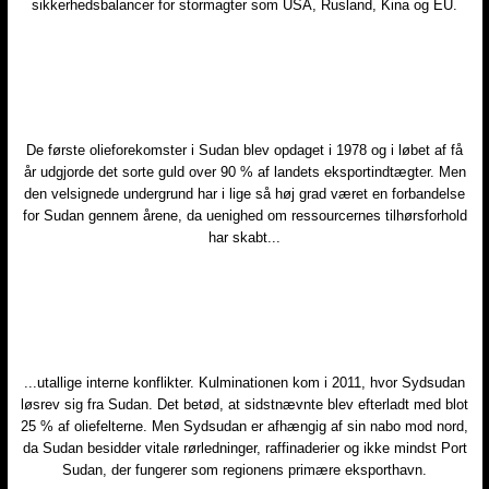
sikkerhedsbalancer for stormagter som USA, Rusland, Kina og EU.
De første olieforekomster i Sudan blev opdaget i 1978 og i løbet af få
år udgjorde det sorte guld over 90 % af landets eksportindtægter. Men
den velsignede undergrund har i lige så høj grad været en forbandelse
for Sudan gennem årene, da uenighed om ressourcernes tilhørsforhold
har skabt...
...utallige interne konflikter.​ Kulminationen kom i 2011, hvor Sydsudan
løsrev sig fra Sudan. Det betød, at sidstnævnte blev efterladt med blot
25 % af oliefelterne. Men Sydsudan er afhængig af sin nabo mod nord,
da Sudan besidder vitale rørledninger, raffinaderier og ikke mindst Port
Sudan, der fungerer som regionens primære eksporthavn.​