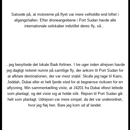
​Satsede på, at motorerne på flyet var mere velholdte end loftet i
afgangshallen. Efter droneangrebene i Port Sudan havde alle
internationale selskaber indstillet deres fly, så...
...jeg benyttede det lokale Badr Airlines. I tre uger inden afrejsen havde
jeg dagligt noteret numre på samtlige fly, der ankom til Port Sudan for
at afklare destinationen, der var mest stabil. Skulle jeg tage til Kairo,
Jeddah, Dubai eller et helt fjerde sted for at begrænse risikoen for en
aflysning. Min sammentælling viste, at J4201 fra Dubai oftest lettede
som planlagt, og det viste sig at holde stik. Rejsen til Port Sudan gik
helt som planlagt. Udrejsen var mere simpel, da det var underordnet,
hvor jeg fløj hen. Bare jeg kom ud af landet.