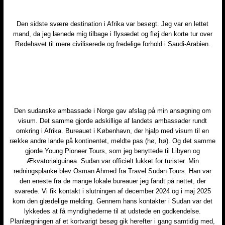
Den sidste svære destination i Afrika var besøgt. Jeg var en lettet
mand, da jeg lænede mig tilbage i flysædet og fløj den korte tur over
Rødehavet til mere civiliserede og fredelige forhold i Saudi-Arabien.​
Den sudanske ambassade i Norge gav afslag på min ansøgning om
visum. Det samme gjorde adskillige af landets ambassader rundt
omkring i Afrika. Bureauet i København, der hjalp med visum til en
række andre lande på kontinentet, meldte pas (hø, hø). Og det samme
gjorde Young Pioneer Tours, som jeg benyttede til Libyen og
Ækvatorialguinea. Sudan var officielt lukket for turister. Min
redningsplanke blev Osman Ahmed fra Travel Sudan Tours. Han var
den eneste fra de mange lokale bureauer jeg fandt på nettet, der
svarede. Vi fik kontakt i slutningen af december 2024 og i maj 2025
kom den glædelige melding. Gennem hans kontakter i Sudan var det
lykkedes at få myndighederne til at udstede en godkendelse.
Planlægningen af et kortvarigt besøg gik herefter i gang samtidig med,