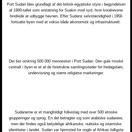
Port Sudan blev grundlagt af det britisk-egyptiske styre i begyndelsen
af 1900-tallet som erstatning for Suakin mod syd, hvor koralrevene
hindrede at udbygge havnen. Efter Sudans selvstændighed i 1956
fortsatte byen med at vokse både økonomisk og infrastrukturelt.​
​Der bor omkring 500.000 mennesker i Port Sudan. Den gule moské
centralt i byen er et af de foretrukne samlingssteder for fredagsbøn,
undervisning og større religiøse markeringer.
Sudanerne er et mangfoldigt folkeslag med over 500 etniske
grupperinger og sprog. En del betragter sig som arabiske sudanere,
men der findes også betydelige afrikanske, nubiske og islamiske
identiteter i landet. Sudan var hjemsted for nogle af Afrikas tidligste