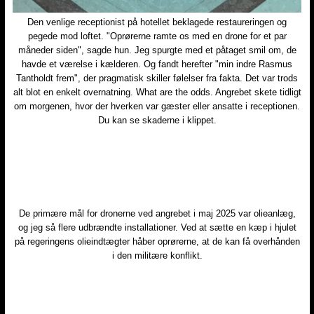
Den venlige receptionist på hotellet beklagede restaureringen og
pegede mod loftet. "Oprørerne ramte os med en drone for et par
måneder siden", sagde hun. Jeg spurgte med et påtaget smil om, de
havde et værelse i kælderen. Og fandt herefter "min indre Rasmus
Tantholdt frem", der pragmatisk skiller følelser fra fakta. Det var trods
alt blot en enkelt overnatning. What are the odds. Angrebet skete tidligt
om morgenen, hvor der hverken var gæster eller ansatte i receptionen.
Du kan se skaderne i klippet.
De primære mål for dronerne ved angrebet i maj 2025 var olieanlæg,
og jeg så flere udbrændte installationer. Ved at sætte en kæp i hjulet
på regeringens olieindtægter håber oprørerne, at de kan få overhånden
i den militære konflikt.