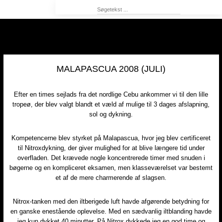
MALAPASCUA 2008 (JULI)
Efter en times sejlads fra det nordlige Cebu ankommer vi til den lille
tropeø, der blev valgt blandt et væld af mulige til 3 dages afslapning,
sol og dykning.​
Kompetencerne blev styrket på Malapascua, hvor jeg blev certificeret
til Nitroxdykning, der giver mulighed for at blive længere tid under
overfladen. Det krævede nogle koncentrerede timer med snuden i
bøgerne og en kompliceret eksamen, men klasseværelset var bestemt
et af de mere charmerende af slagsen.​
Nitrox-tanken med den iltberigede luft havde afgørende betydning for
en ganske enestående oplevelse. Med en sædvanlig iltblanding havde
jeg kun dykket 40 minutter. På Nitrox dykkede jeg en god time og