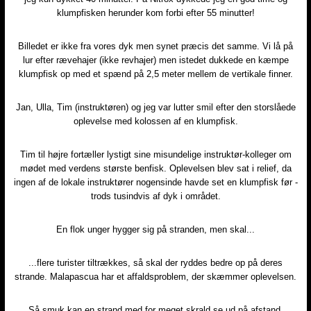
klumpfisken herunder kom forbi efter 55 minutter!​
Billedet er ikke fra vores dyk men synet præcis det samme. Vi lå på
lur efter rævehajer (ikke revhajer) men istedet dukkede en kæmpe
klumpfisk op med et spænd på 2,5 meter mellem de vertikale finner.​
Jan, Ulla, Tim (instruktøren) og jeg var lutter smil efter den storslåede
oplevelse med kolossen af en klumpfisk.​
Tim til højre fortæller lystigt sine misundelige instruktør-kolleger om
mødet med verdens største benfisk. Oplevelsen blev sat i relief, da
ingen af de lokale instruktører nogensinde havde set en klumpfisk før -
trods tusindvis af dyk i området.
En flok unger hygger sig på stranden, men skal...​
...flere turister tiltrækkes, så skal der ryddes bedre op på deres
strande. Malapascua har et affaldsproblem, der skæmmer oplevelsen.
Så smuk kan en strand med for meget skrald se ud på afstand.​