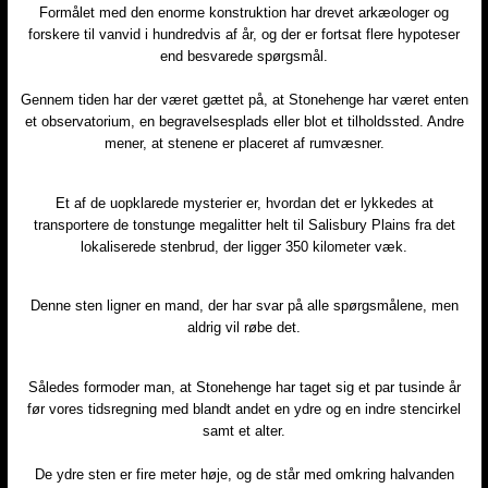
​Formålet med den enorme konstruktion har drevet arkæologer og
forskere til vanvid i hundredvis af år, og der er fortsat flere hypoteser
end besvarede spørgsmål.
Gennem tiden har der været gættet på, at Stonehenge har været enten
et observatorium, en begravelsesplads eller blot et tilholdssted. Andre
mener, at stenene er placeret af rumvæsner.
​Et af de uopklarede mysterier er, hvordan det er lykkedes at
transportere de tonstunge megalitter helt til Salisbury Plains fra det
lokaliserede stenbrud, der ligger 350 kilometer væk.
​Denne sten ligner en mand, der har svar på alle spørgsmålene, men
aldrig vil røbe det.
​Således formoder man, at Stonehenge har taget sig et par tusinde år
før vores tidsregning med blandt andet en ydre og en indre stencirkel
samt et alter.
De ydre sten er fire meter høje, og de står med omkring halvanden