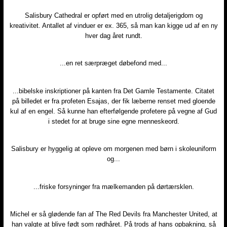
​Salisbury Cathedral er opført med en utrolig detaljerigdom og
kreativitet. Antallet af vinduer er ex. 365, så man kan kigge ud af en ny
hver dag året rundt.
​...en ret særpræget døbefond med...
​...bibelske inskriptioner på kanten fra Det Gamle Testamente. Citatet
på billedet er fra profeten Esajas, der fik læberne renset med gloende
kul af en engel. Så kunne han efterfølgende profetere på vegne af Gud
i stedet for at bruge sine egne menneskeord.
​Salisbury er hyggelig at opleve om morgenen med børn i skoleuniform
og...
​...friske forsyninger fra mælkemanden på dørtærsklen.
​Michel er så glødende fan af The Red Devils fra Manchester United, at
han valgte at blive født som rødhåret. På trods af hans opbakning, så