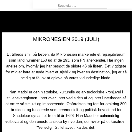
MIKRONESIEN 2019 (JULI)
Et tilfreds smil på læben, da Mikronesien markerede et rejsejubilæum
som land nummer 150 ud af de 193, som FN anerkender. Har ingen
anelse om, hvornår jeg har besøgt de sidste 43 på listen. Det vigtigste
for mig er bare at nyde hvert et øjeblik og hver en destination, jeg er så
heldig at få lov at opleve på vores vidunderlige klode.
Nan Madol er den historiske, kulturelle og arkæologiske kronjuvel i
stillehavsregionen. Intet over, intet ved siden af og intet i nærheden af
at være så smukt og imponerende. Opførelsen tog fart for omkring 800
år siden, og fungerede som ceremonielt og politisk hovedstad for
Saudeleur-dynastiet frem til år 1628. Nan Madol er ualmindelig
velbevaret og den eneste antikke by i verden, der hviler på et koralrev -
"Venedig i Stillehavet", kaldes det.