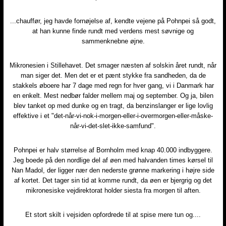
...chauffør, jeg havde fornøjelse af, kendte vejene på Pohnpei så godt,
at han kunne finde rundt med verdens mest søvnige og
sammenknebne øjne.
Mikronesien i Stillehavet. Det smager næsten af solskin året rundt, når
man siger det. Men det er et pænt stykke fra sandheden, da de
stakkels øboere har 7 dage med regn for hver gang, vi i Danmark har
en enkelt. Mest nedbør falder mellem maj og september. Og ja, bilen
blev tanket op med dunke og en tragt, da benzinslanger er lige lovlig
effektive i et "det-når-vi-nok-i-morgen-eller-i-overmorgen-eller-måske-
når-vi-det-slet-ikke-samfund".
Pohnpei er halv størrelse af Bornholm med knap 40.000 indbyggere.
Jeg boede på den nordlige del af øen med halvanden times kørsel til
Nan Madol, der ligger nær den nederste grønne markering i højre side
af kortet. Det tager sin tid at komme rundt, da øen er bjergrig og det
mikronesiske vejdirektorat holder siesta fra morgen til aften.
Et stort skilt i vejsiden opfordrede til at spise mere tun og....