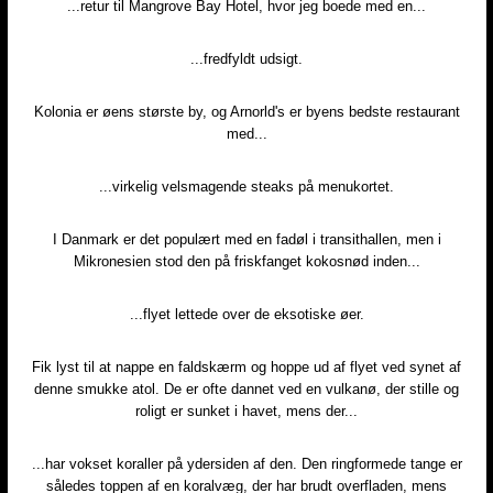
...retur til Mangrove Bay Hotel, hvor jeg boede med en...
...fredfyldt udsigt.
Kolonia er øens største by, og Arnorld's er byens bedste restaurant
med...
...virkelig velsmagende steaks på menukortet.
I Danmark er det populært med en fadøl i transithallen, men i
Mikronesien stod den på friskfanget kokosnød inden...
...flyet lettede over de eksotiske øer.
Fik lyst til at nappe en faldskærm og hoppe ud af flyet ved synet af
denne smukke atol. De er ofte dannet ved en vulkanø, der stille og
roligt er sunket i havet, mens der...
...har vokset koraller på ydersiden af den. Den ringformede tange er
således toppen af en koralvæg, der har brudt overfladen, mens