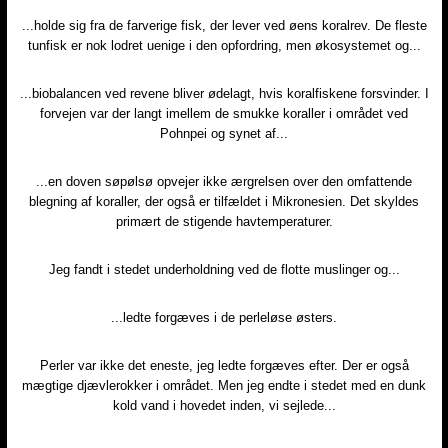
...holde sig fra de farverige fisk, der lever ved øens koralrev. De fleste
tunfisk er nok lodret uenige i den opfordring, men økosystemet og...
...biobalancen ved revene bliver ødelagt, hvis koralfiskene forsvinder. I
forvejen var der langt imellem de smukke koraller i området ved
Pohnpei og synet af...
...en doven søpølsø opvejer ikke ærgrelsen over den omfattende
blegning af koraller, der også er tilfældet i Mikronesien. Det skyldes
primært de stigende havtemperaturer.
Jeg fandt i stedet underholdning ved de flotte muslinger og...
...ledte forgæves i de perleløse østers.
Perler var ikke det eneste, jeg ledte forgæves efter. Der er også
mægtige djævlerokker i området. Men jeg endte i stedet med en dunk
kold vand i hovedet inden, vi sejlede...