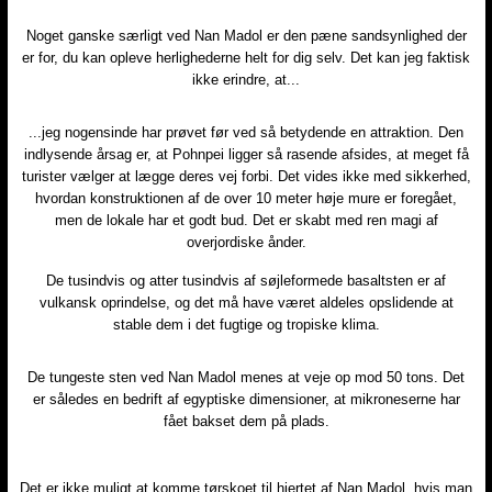
Noget ganske særligt ved Nan Madol er den pæne sandsynlighed der
er for, du kan opleve herlighederne helt for dig selv. Det kan jeg faktisk
ikke erindre, at...
...jeg nogensinde har prøvet før ved så betydende en attraktion. Den
indlysende årsag er, at Pohnpei ligger så rasende afsides, at meget få
turister vælger at lægge deres vej forbi. Det vides ikke med sikkerhed,
hvordan konstruktionen af de over 10 meter høje mure er foregået,
men de lokale har et godt bud. Det er skabt med ren magi af
overjordiske ånder.
De tusindvis og atter tusindvis af søjleformede basaltsten er af
vulkansk oprindelse, og det må have været aldeles opslidende at
stable dem i det fugtige og tropiske klima.
De tungeste sten ved Nan Madol menes at veje op mod 50 tons. Det
er således en bedrift af egyptiske dimensioner, at mikroneserne har
fået bakset dem på plads.
Det er ikke muligt at komme tørskoet til hjertet af Nan Madol, hvis man