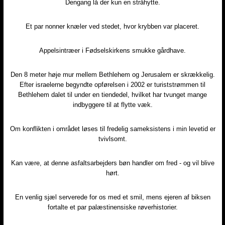
Dengang lå der kun en stråhytte.​
Et par nonner knæler ved stedet, hvor krybben var placeret.​
Appelsintræer i Fødselskirkens smukke gårdhave.​
Den 8 meter høje mur mellem Bethlehem og Jerusalem er skrækkelig.
Efter israelerne begyndte opførelsen i 2002 er turiststrømmen til
Bethlehem dalet til under en tiendedel, hvilket har tvunget mange
indbyggere til at flytte væk.​
Om konflikten i området løses til fredelig sameksistens i min levetid er
tvivlsomt.​
Kan være, at denne asfaltsarbejders bøn handler om fred - og vil blive
hørt.​
En venlig sjæl serverede for os med et smil, mens ejeren af biksen
fortalte et par palæstinensiske røverhistorier.​