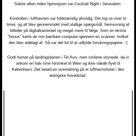
Sidste aften inden hjemrejsen var Cocktail Night i Jerusalem.​
Kontrollen i lufthavnen var fuldstændig afsindig. Det tog os over to
timer, og alt blev gennemrodet med utallige spørgsmål, fremvisning af
billeder på digitalkameraet og meget mere til følge. Som en ekstra
"bonus" kørte de min bærbare computer igennem en scanner, hvilket
den blev ødelagt af. Så var det tid til at udfylde forsikringspapirer :-(​
Godt humør på landingsbanen i Tel Aviv, men smilene stivnede, da vi
ankom en halv time forsinket til Wien og ikke nåede flyet til
København. Det betød en overnatning på et lufthavnshotel i den
østrigske hovedstad.​