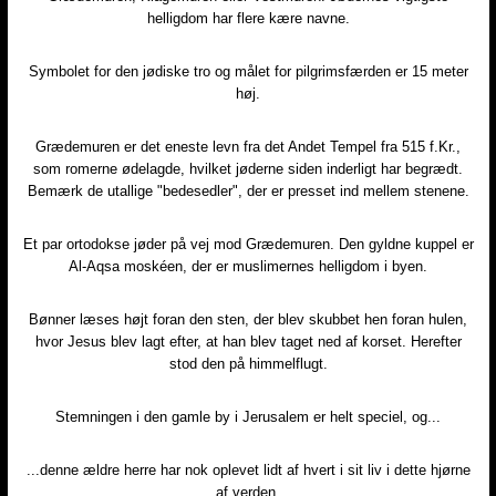
helligdom har flere kære navne.​
Symbolet for den jødiske tro og målet for pilgrimsfærden er 15 meter
høj.​
Grædemuren er det eneste levn fra det Andet Tempel fra 515 f.Kr.,
som romerne ødelagde, hvilket jøderne siden inderligt har begrædt.
Bemærk de utallige "bedesedler", der er presset ind mellem stenene.​
Et par ortodokse jøder på vej mod Grædemuren. Den gyldne kuppel er
Al-Aqsa moskéen, der er muslimernes helligdom i byen.​
Bønner læses højt foran den sten, der blev skubbet hen foran hulen,
hvor Jesus blev lagt efter, at han blev taget ned af korset. Herefter
stod den på himmelflugt.​
Stemningen i den gamle by i Jerusalem er helt speciel, og...​
...denne ældre herre har nok oplevet lidt af hvert i sit liv i dette hjørne
af verden.​