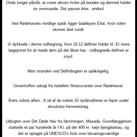
Onde tunger påstår, at vores ølvom hviler på bunden og dermed holder
os ovenvande. Det passer ikke...endnu!​
Ved Rødehavets nordlige spids ligger badebyen Eilat, hvor solen
skinner året rundt.​
Vi dykkede i denne indhegning, hvor 10-12 delfiner holder til. Er mere
begejstret for at møde dem på det åbne hav - indhegnede delfiner er
snyd.​
Men stranden ved Delfinbugten er upåklagelig.​
Uovertruffen udsigt fra hotellets fitnesscenter over Rødehavet.​
Årets sidste aften...9 ud af de sidste 10 nytårsaftener er fejret under
eksotiske himmelstrøg.​
Udsigten over Det Døde Hav fra fæstningen, Masada. Grundlæggelsen
startede et par hundrede år f.Kr. på det 400 m. høje bjergplateau, og
det er optaget på UNESCO's liste over bevaringsværdige