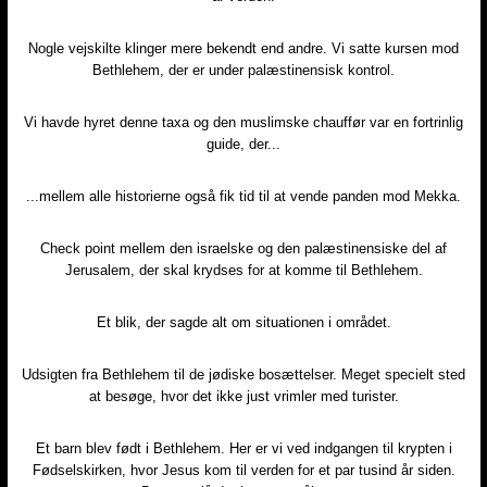
Nogle vejskilte klinger mere bekendt end andre. Vi satte kursen mod
Bethlehem, der er under palæstinensisk kontrol.​
Vi havde hyret denne taxa og den muslimske chauffør var en fortrinlig
guide, der...​
...mellem alle historierne også fik tid til at vende panden mod Mekka.​
Check point mellem den israelske og den palæstinensiske del af
Jerusalem, der skal krydses for at komme til Bethlehem.​
Et blik, der sagde alt om situationen i området.​
Udsigten fra Bethlehem til de jødiske bosættelser. Meget specielt sted
at besøge, hvor det ikke just vrimler med turister.​
Et barn blev født i Bethlehem. Her er vi ved indgangen til krypten i
Fødselskirken, hvor Jesus kom til verden for et par tusind år siden.