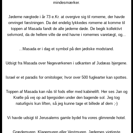
mindesmærker.​
Jøderne nægtede i år 73 e.Kr. at overgive sig til romerne, der havde
omringet fæstningen. Da det endelig lykkedes romerne at komme til
toppen af Masada fandt de alle jøderne døde. De begik kollektivt
selvmord, da de hellere ville dø end havne i romernes varetægt, og...
...Masada er i dag et symbol på den jødiske modstand.​
Udsigt fra Masada over Negevørkenen i udkanten af Judæas bjergene.​
Israel er et paradis for ornitologer, hvor over 500 fuglearter kan spottes.​
Toppen af Masada kan nås til fods eller med kabinelift. Her ses Jan og
Krølle på vej op ad bjergsiden under den bagende sol. Jeg tog
naturligvis kun liften, så jeg kunne tage et billede af dem ;-)​
Vi havde udsigt til Jerusalems gamle bydel fra vores glimrende hotel.​
Grædemuren, Klagemuren eller Vestmuren. Jødernes vigtigste