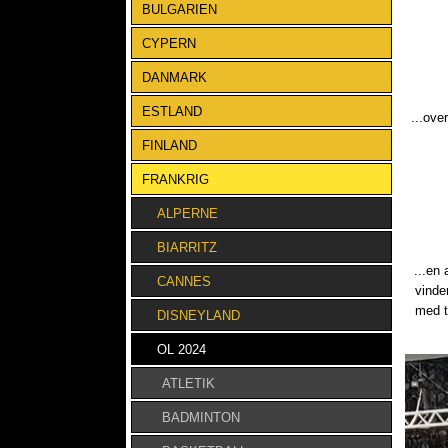
BULGARIEN
CYPERN
DANMARK
ESTLAND
...ove
FINLAND
FRANKRIG
ALPERNE
BIARRITZ
...en
CANNES
vinde
med t
DISNEYLAND
OL 2024
ATLETIK
BADMINTON