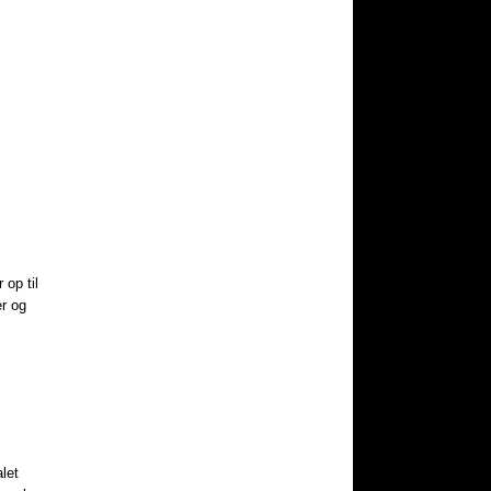
 op til
r og
let