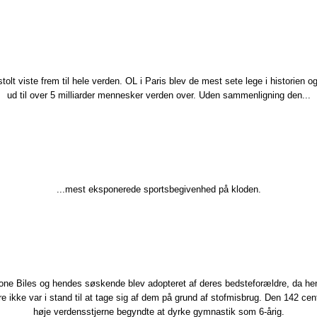
stolt viste frem til hele verden. OL i Paris blev de mest sete lege i historien 
ud til over 5 milliarder mennesker verden over. Uden sammenligning den...
...mest eksponerede sportsbegivenhed på kloden.​​
ne Biles og hendes søskende blev adopteret af deres bedsteforældre, da h
re ikke var i stand til at tage sig af dem på grund af stofmisbrug. Den 142 cen
høje verdensstjerne begyndte at dyrke gymnastik som 6-årig.