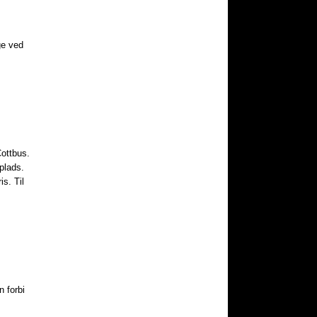
ge ved
Cottbus.
lads. ​
s. Til
 forbi