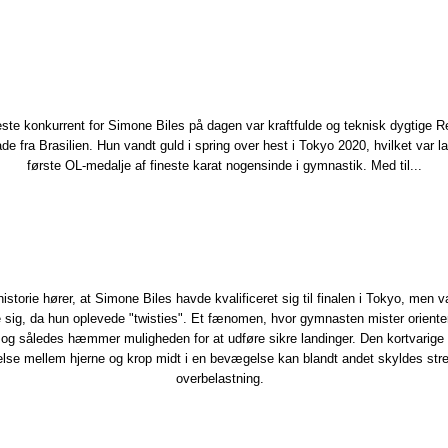
ste konkurrent for Simone Biles på dagen var kraftfulde og teknisk dygtige 
de​ fra Brasilien. Hun vandt guld i spring over hest i Tokyo 2020, hvilket var l
første OL-medalje af fineste karat nogensinde i gymnastik. Med til...
 historie hører, at Simone Biles havde kvalificeret sig til finalen i Tokyo, men v
 sig, da hun oplevede "twisties". Et fænomen, hvor gymnasten mister orienter
 og således hæmmer muligheden for at udføre sikre landinger. Den kortvarige
else mellem hjerne og krop midt i en bevægelse kan blandt andet skyldes stre
overbelastning.