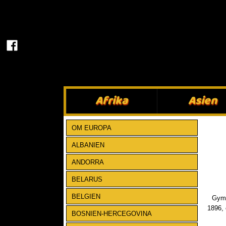
Afrika​
Asien​
OM EUROPA
ALBANIEN
ANDORRA
BELARUS
BELGIEN
Gymn
1896, 
BOSNIEN-HERCEGOVINA