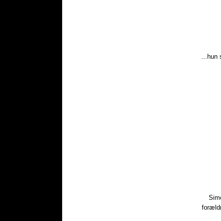
...hun 
Simo
foræld