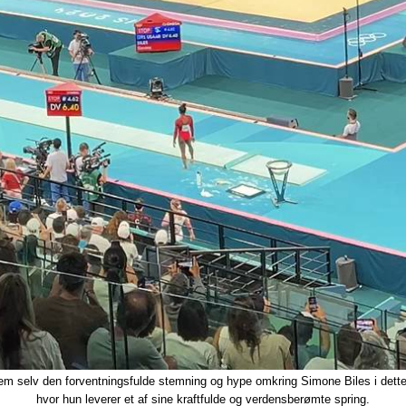
em selv den forventningsfulde stemning og hype omkring Simone Biles i dette 
hvor hun leverer et af sine kraftfulde og verdensberømte spring.​