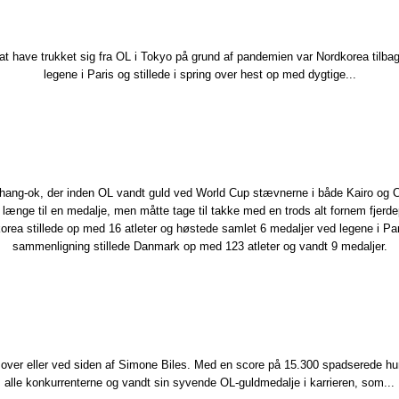
r at have trukket sig fra OL i Tokyo på grund af pandemien var Nordkorea tilba
legene i Paris og stillede i spring over hest op med dygtige...
hang-ok​, der inden OL vandt guld ved World Cup stævnerne i både Kairo og 
 længe til en medalje, men måtte tage til takke med en trods alt fornem fjerdep
orea stillede op med 16 atleter og høstede samlet 6 medaljer ved legene i Pari
sammenligning stillede Danmark op med 123 atleter og vandt 9 medaljer.
n over eller ved siden af Simone Biles. Med en score på 15.300 spadserede hun
alle konkurrenterne og vandt sin syvende OL-guldmedalje i karrieren, som...