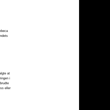
Rebeca
andets
algte at
ingen i
 brudte
ss eller