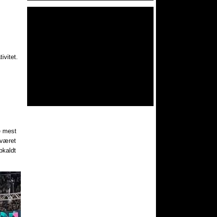
ivitet.
e mest
 været
pkaldt