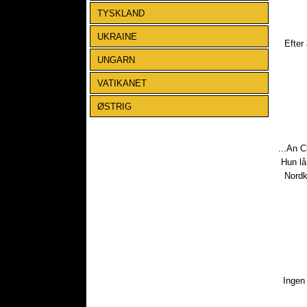
TYSKLAND
UKRAINE
​Efte
UNGARN
VATIKANET
ØSTRIG
...An C
Hun lå
Nordk
​Inge