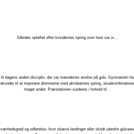
​Således opløftet efter kvindernes spring over hest var vi...
r til dagens anden disciplin, der var mændenes øvelse på gulv.​ Gymnasten har
sekunder til at imponere dommerne med akrobatiske spring, skuekombinatione
meget andet. Præstationen vurderes i forhold til...
.sværhedsgrad og udførelse, hvor skæve landinger eller skridt udenfor gulvarea