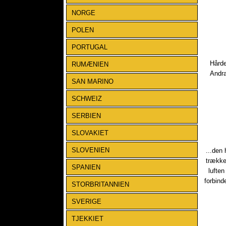
NORGE
POLEN
PORTUGAL
Hårde
RUMÆNIEN
Andra
SAN MARINO
SCHWEIZ
SERBIEN
SLOVAKIET
SLOVENIEN
​...den
trække
SPANIEN
luften
forbind
STORBRITANNIEN
SVERIGE
TJEKKIET