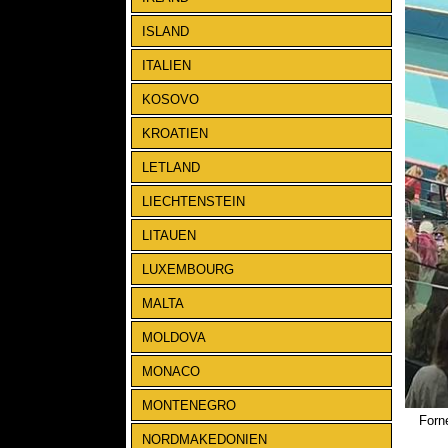
ISLAND
ITALIEN
KOSOVO
KROATIEN
LETLAND
LIECHTENSTEIN
LITAUEN
LUXEMBOURG
MALTA
MOLDOVA
MONACO
MONTENEGRO
Forn
NORDMAKEDONIEN