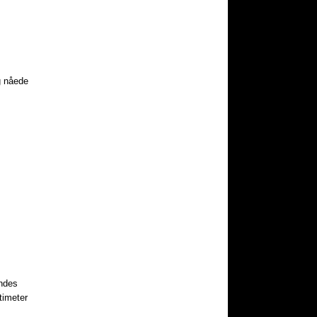
og nåede
endes
timeter