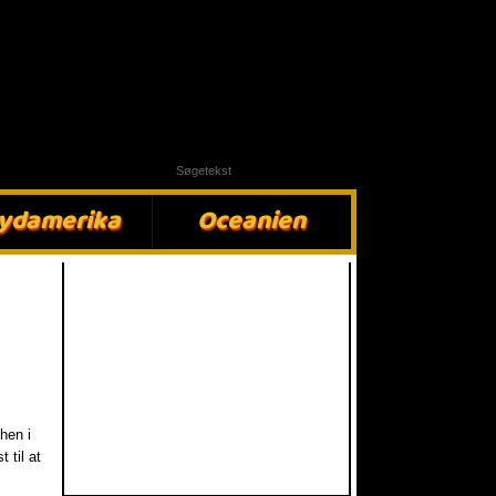
ydamerika​
Oceanien​
hen i
 til at