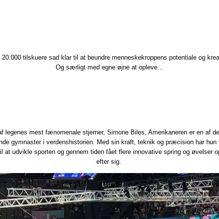
r 20.000 tilskuere sad klar til at beundre menneskekroppens potentiale og kreat
Og særligt med egne øjne at opleve...
 af legenes mest fænomenale stjerner, Simone Biles, Amerikaneren er en af d
nde gymnaster i verdenshistorien. Med sin kraft, teknik og præcision har hun
il at udvikle sporten og gennem tiden fået flere innovative spring og øvelser o
efter sig. ​