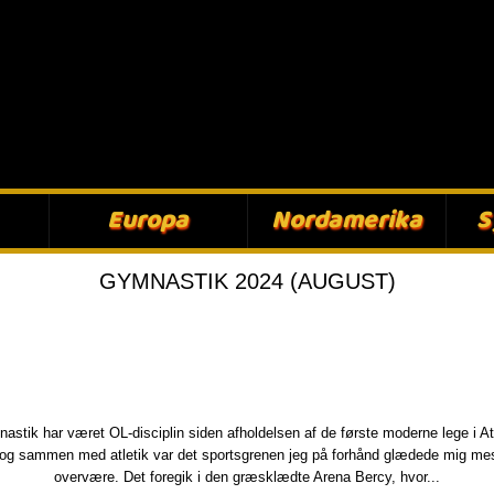
Europa​
Nordamerika​
S
GYMNASTIK 2024 (AUGUST)
astik har været OL-disciplin siden afholdelsen af de første moderne lege i At
og sammen med atletik var det sportsgrenen jeg på forhånd glædede mig mest
overvære. Det foregik i den græsklædte Arena Bercy, hvor...