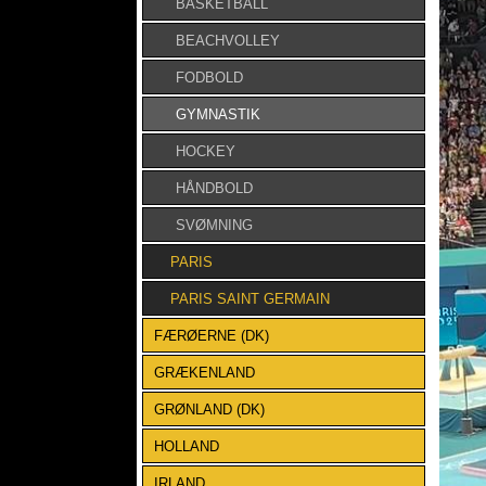
BASKETBALL
BEACHVOLLEY
FODBOLD
GYMNASTIK
HOCKEY
HÅNDBOLD
SVØMNING
PARIS
PARIS SAINT GERMAIN
FÆRØERNE (DK)
GRÆKENLAND
GRØNLAND (DK)
HOLLAND
IRLAND