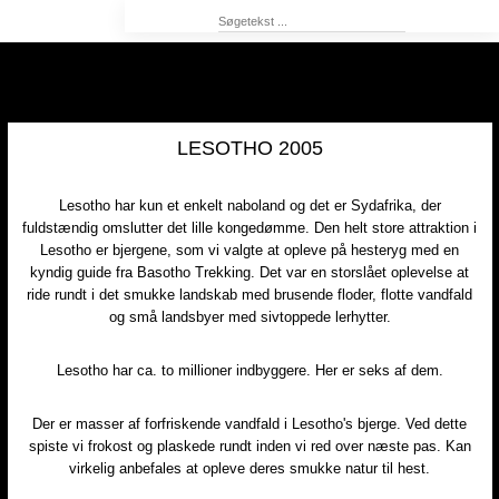
LESOTHO 2005​
Lesotho har kun et enkelt naboland og det er Sydafrika, der
fuldstændig omslutter det lille kongedømme. Den helt store attraktion i
Lesotho er bjergene, som vi valgte at opleve på hesteryg med en
kyndig guide fra Basotho Trekking.​ Det var en storslået oplevelse at
ride rundt i det smukke landskab med brusende floder, flotte vandfald
og små landsbyer med sivtoppede lerhytter.
Lesotho har ca. to millioner indbyggere. Her er seks af dem.​
Der er masser af forfriskende vandfald i Lesotho's bjerge. Ved dette
spiste vi frokost og plaskede rundt inden vi red over næste pas. Kan
virkelig anbefales at opleve deres smukke natur til hest.​