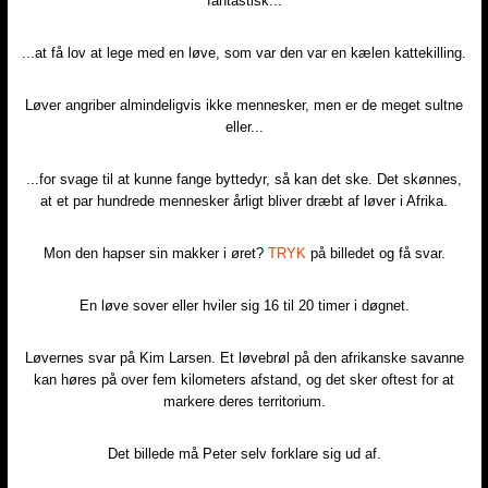
fantastisk...​
...at få lov at lege med en løve, som var den var en kælen kattekilling.
Løver angriber almindeligvis ikke mennesker, men er de meget sultne
eller...
...for svage til at kunne fange byttedyr, så kan det ske. Det skønnes,
at et par hundrede mennesker årligt bliver dræbt af løver i Afrika.​
Mon den hapser sin makker i øret?
TR​YK
på billedet og få svar.​
En løve sover eller hviler sig 16 til 20 timer i døgnet.​
Løvernes svar på Kim Larsen. Et løvebrøl på den afrikanske savanne
kan høres på over fem kilometers afstand, og det sker oftest for at
markere deres territorium.​
Det billede må Peter selv forklare sig ud af.