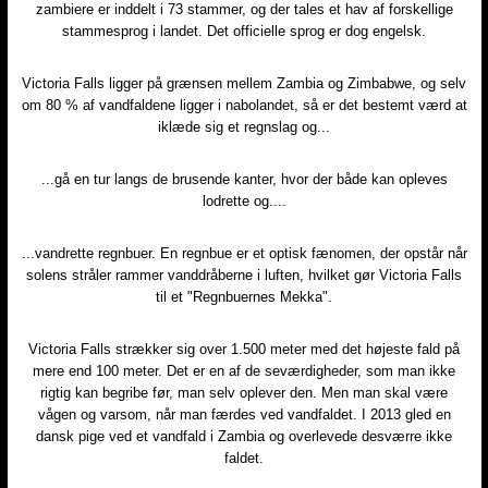
zambiere er inddelt i 73 stammer, og der tales et hav af forskellige
stammesprog i landet. Det officielle sprog er dog engelsk.​
Victoria Falls ligger på grænsen mellem Zambia og Zimbabwe, og selv
om 80 % af vandfaldene ligger i nabolandet, så er det bestemt værd at
iklæde sig et regnslag og...​
...gå en tur langs de brusende kanter, hvor der både kan opleves
lodrette og....​
...vandrette regnbuer. En regnbue er et optisk fænomen, der opstår når
solens stråler rammer vanddråberne i luften, hvilket gør Victoria Falls
til et "Regnbuernes Mekka".​
Victoria Falls strækker sig over 1.500 meter med det højeste fald på
mere end 100 meter. Det er en af de seværdigheder, som man ikke
rigtig kan begribe før, man selv oplever den. Men man skal være
vågen og varsom, når man færdes ved vandfaldet. I 2013 gled en
dansk pige ved et vandfald i Zambia og overlevede desværre ikke
faldet.​