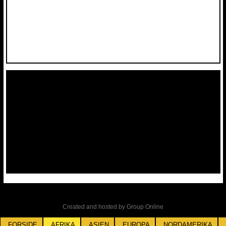
Created and hosted by Group Online
FORSIDE
AFRIKA
ASIEN
EUROPA
NORDAMERIKA