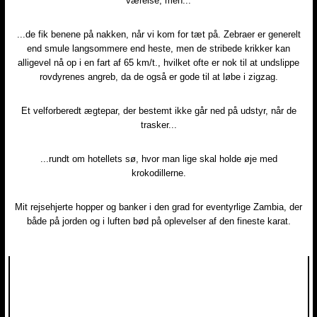
værelse, men...​
...de fik benene på nakken, når vi kom for tæt på. Zebraer er generelt
end smule langsommere end heste, men de stribede krikker kan
alligevel nå op i en fart af 65 km/t., hvilket ofte er nok til at undslippe
rovdyrenes angreb, da de også er gode til at løbe i zigzag.​
Et velforberedt ægtepar, der bestemt ikke går ned på udstyr, når de
trasker...​
...rundt om hotellets sø, hvor man lige skal holde øje med
krokodillerne.​
Mit rejsehjerte hopper og banker i den grad for eventyrlige Zambia, der
både på jorden og i luften bød på oplevelser af den fineste karat.​