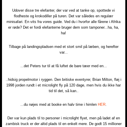
Udover disse tre elefanter, der var ved at tanke op, spottede vi
flodheste og krokodiller på turen. Det var således en regulær
minisafari. En vits fra vores guide. Ved du i hvorfor alle fårene i Afrika
er røde? Det er fordi elefanterne bruger dem som tamponer...ha, ha,
ha!​
Tilbage på landingspladsen med et stort smil på læben, og herefter
var...​
...det Peters tur til at få luftet de bare tæer med en...​
..hidsig propelmotor i ryggen. Den britiske eventyrer, Brian Milton, fløj i
1998 jorden rundt i et microlight fly på 120 dage, men hvis du ikke har
tid til det, så kan..​
...du nøjes med at booke en halv time i himlen
HER
.​​
Der var kun plads til to personer i microlight flyet, men på ladet af en
zambisk truck er der altid plads til en enkelt mere. De godt 15 millioner