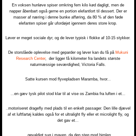
En voksen hunløve spiser omkring fem kilo kød dagligt, men de
napper åbenbart også gerne en portion elefantlort til dessert. Der er
masser af næring i denne bunke afføring, da 80 % af den føde
elefanten spiser går ufordøjet igennem deres store krop.​
Løver er meget sociale dyr, og de lever typisk i flokke af 10-15 stykker.​
De storslåede oplevelse med geparder og løver kan du få på
Mukuni
Research Center
, der ligger få kilometer fra landets største
naturmæssige seværdighed, Victoria Falls.​
Satte kursen mod flyvepladsen Maramba, hvor...​
...en gæv tysk pilot stod klar til at vise os Zambia fra luften i et...​
..motoriseret dragefly med plads til en enkelt passager. Den lille djævel
af et luftfartøj kaldes også for et ultralight fly eller et microlight fly, og
det gav et...​
...gevaldigt sug i maven, da den steg mod himlen.​