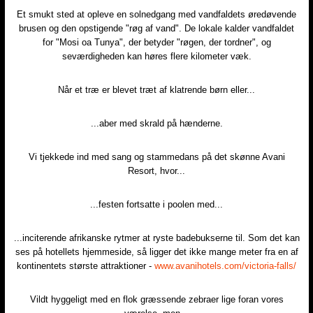
Et smukt sted at opleve en solnedgang med vandfaldets øredøvende
brusen og den opstigende "røg af vand". De lokale kalder vandfaldet
for "Mosi oa Tunya", der betyder "røgen, der tordner", og
seværdigheden kan høres flere kilometer væk.​
Når et træ er blevet træt af klatrende børn eller...​
...aber med skrald på hænderne.​
Vi tjekkede ind med sang og stammedans på det skønne Avani
Resort, hvor...​
...festen fortsatte i poolen med...​
...inciterende afrikanske rytmer at ryste badebukserne til. Som det kan
ses på hotellets hjemmeside, så ligger det ikke mange meter fra en af
kontinentets største attraktioner -
www.avanihotels.com/victoria-falls/
Vildt hyggeligt med en flok græssende zebraer lige foran vores