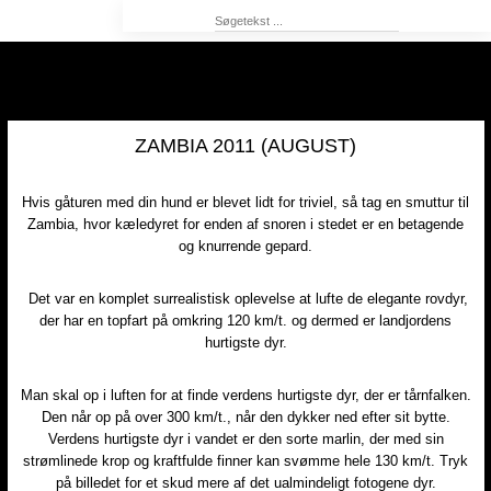
ZAMBIA 2011 (AUGUST)
Hvis gåturen med din hund er blevet lidt for triviel, så tag en smuttur til
Zambia, hvor kæledyret for enden af snoren i stedet er en betagende
og knurrende gepard.​
Det var en komplet surrealistisk oplevelse at lufte de elegante rovdyr,
der har en topfart på omkring 120 km/t. og dermed er landjordens
hurtigste dyr.​​
Man skal op i luften for at finde verdens hurtigste dyr, der er tårnfalken.
Den når op på over 300 km/t., når den dykker ned efter sit bytte.
Verdens hurtigste dyr i vandet er den sorte marlin, der med sin
strømlinede krop og kraftfulde finner kan svømme hele 130 km/t. Tryk
på billedet for et skud mere af det ualmindeligt fotogene dyr.​