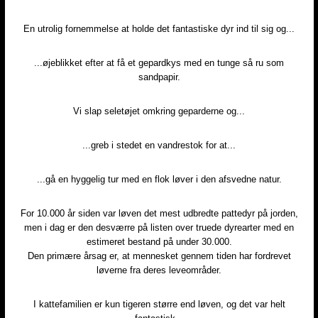
En utrolig fornemmelse at holde det fantastiske dyr ind til sig og...​
...øjeblikket efter at få et gepardkys med en tunge så ru som
sandpapir.​
Vi slap seletøjet omkring geparderne og...​
...greb i stedet en vandrestok for at...​
...gå en hyggelig tur med en flok løver i den afsvedne natur.​
For 10.000 år siden var løven det mest udbredte pattedyr på jorden,
men i dag er den desværre på listen over truede dyrearter med en
estimeret bestand på under 30.000.
Den primære årsag er, at mennesket gennem tiden har fordrevet
løverne fra deres leveområder.​
I kattefamilien er kun tigeren større end løven, og det var helt