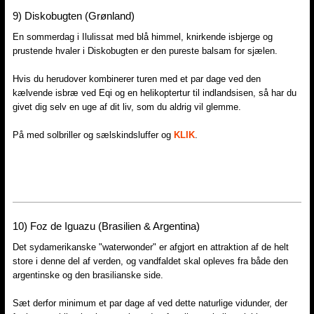
9) Diskobugten (Grønland)
En sommerdag i Ilulissat med blå himmel, knirkende isbjerge og
prustende hvaler i Diskobugten er den pureste balsam for sjælen.
Hvis du herudover kombinerer turen med et par dage ved den
kælvende isbræ ved Eqi og en helikoptertur til indlandsisen, så har du
givet dig selv en uge af dit liv, som du aldrig vil glemme.
På med solbriller og sælskindsluffer og
KLIK
.
10)​ Foz de Iguazu (Brasilien & Argentina)
Det sydamerikanske "waterwonder" er afgjort en attraktion af de helt
store i denne del af verden, og vandfaldet skal opleves fra både den
argentinske og den brasilianske side.
Sæt derfor minimum et par dage af ved dette naturlige vidunder, der