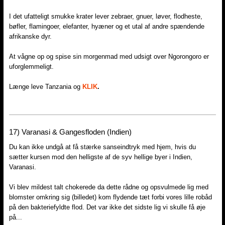
I det ufatteligt smukke krater lever zebraer, gnuer, løver, flodheste,
bøfler, flamingoer, elefanter, hyæner og et utal af andre spændende
afrikanske dyr.
At vågne op og spise sin morgenmad med udsigt over Ngorongoro er
uforglemmeligt.
Længe leve Tanzania og
KLIK
.
17) Varanasi & Gangesfloden (Indien)
Du kan ikke undgå at få stærke sanseindtryk med hjem, hvis du
sætter kursen mod den helligste af de syv hellige byer i Indien,
Varanasi.
Vi blev mildest talt chokerede da dette rådne og opsvulmede lig med
blomster omkring sig (billedet) kom flydende tæt forbi vores lille robåd
på den bakteriefyldte flod. Det var ikke det sidste lig vi skulle få øje
på...