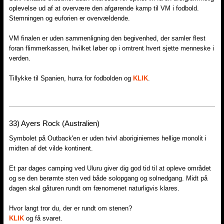
oplevelse ud af at overvære den afgørende kamp til VM i fodbold.
Stemningen og euforien er overvældende.
VM finalen er uden sammenligning den begivenhed, der samler flest
foran flimmerkassen, hvilket løber op i omtrent hvert sjette menneske i
verden.
Tillykke til Spanien, hurra for fodbolden og
KLIK
.
33)​ Ayers Rock (Australien)
Symbolet på Outback'en er uden tvivl aboriginiernes hellige monolit i
midten af det vilde kontinent.
Et par dages camping ved Uluru giver dig god tid til at opleve området
og se den berømte sten ved både solopgang og solnedgang. Midt på
dagen skal gåturen rundt om fænomenet naturligvis klares.
Hvor langt tror du, der er rundt om stenen?
KLIK
og få svaret.