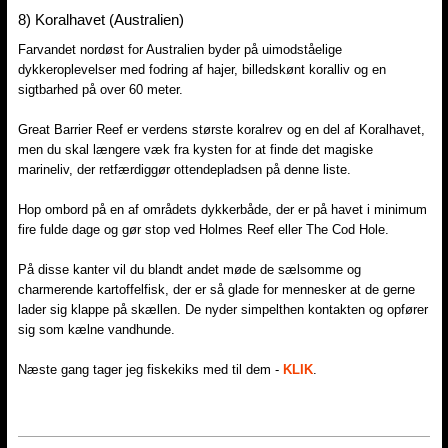
8) ​Koralhavet (Australien)
Farvandet nordøst for Australien byder på uimodståelige
dykkeroplevelser med fodring af hajer, billedskønt koralliv og en
sigtbarhed på over 60 meter.
Great Barrier Reef er verdens største koralrev og en del af Koralhavet,
men du skal længere væk fra kysten for at finde det magiske
marineliv, der retfærdiggør ottendepladsen på denne liste.
Hop ombord på en af områdets dykkerbåde, der er på havet i minimum
fire fulde dage og gør stop ved Holmes Reef eller The Cod Hole.
På disse kanter vil du blandt andet møde de sælsomme og
charmerende kartoffelfisk, der er så glade for mennesker at de gerne
lader sig klappe på skællen. De nyder simpelthen kontakten og opfører
sig som kælne vandhunde.
Næste gang tager jeg fiskekiks med til dem -
KLIK
.