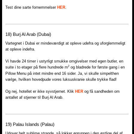
Test dine sarte fornemmelser
HER
.
18) Burj Al Arab (Dubai)
Vartegnet i Dubai er mindeværdigt at opleve udefra og uforglemmeligt
at opleve indefra.
Vi havde 24 timer i ustyrligt smukke omgivelser med egen butler, en
2
suite i to etager på flere hundrede m
og bladrede for første gang i en
Pillow Menu på intet mindre end 16 sider. Ja, vi skulle simpelthen
vælge, hvilken hovedpude vores luksuskranie skulle trykke flad!
Og nej, hotellet er ikke syvstjernet. Klik
HER
og få sandheden om
antallet af stjerner til Burj Al Arab.
19) Palau Islands (Palau)
Udover helt sublime strande, så lokker øgruppen i den østlige del af