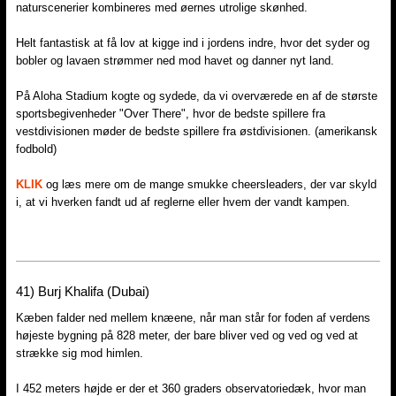
naturscenerier kombineres med øernes utrolige skønhed.
Helt fantastisk at få lov at kigge ind i jordens indre, hvor det syder og
bobler og lavaen strømmer ned mod havet og danner nyt land.
På Aloha Stadium kogte og sydede, da vi overværede en af de største
sportsbegivenheder "Over There", hvor de bedste spillere fra
vestdivisionen møder de bedste spillere fra østdivisionen. (amerikansk
fodbold)
KLIK
og læs mere om de mange smukke cheersleaders, der var skyld
i, at vi hverken fandt ud af reglerne eller hvem der vandt kampen.
41) Burj Khalifa (Dubai)
Kæben falder ned mellem knæene, når man står for foden af verdens
højeste bygning på 828 meter, der bare bliver ved og ved og ved at
strække sig mod himlen.
I 452 meters højde er der et 360 graders observatoriedæk, hvor man