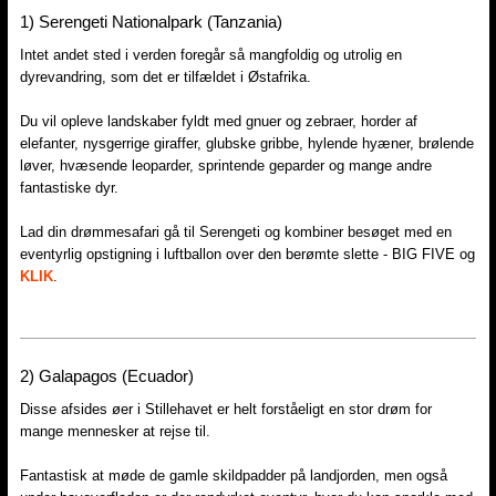
1) Serengeti Nationalpark (Tanzania)​
Intet andet sted i verden foregår så mangfoldig og utrolig en
dyrevandring, som det er tilfældet i Østafrika.
Du vil opleve landskaber fyldt med gnuer og zebraer, horder af
elefanter, nysgerrige giraffer, glubske gribbe, hylende hyæner, brølende
løver, hvæsende leoparder, sprintende geparder og mange andre
fantastiske dyr.
Lad din drømmesafari gå til Serengeti og kombiner besøget med en
eventyrlig opstigning i luftballon over den berømte slette - BIG FIVE og
KLIK
.​
2)​ Galapagos (Ecuador)
Disse afsides øer i Stillehavet er helt forståeligt en stor drøm for
mange mennesker at rejse til.
Fantastisk at møde de gamle skildpadder på landjorden, men også