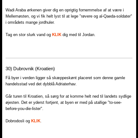
Wadi Araba ørkenen giver dig en oprigtig fornemmelse af at være i
Mellemøsten, og vi fik helt lyst til at lege "røvere og al-Qaeda-soldater"
i områdets mange jordhuler.
Tag en stor slurk vand og
KLIK
dig med til Jordan.
30) Dubrovnik (Kroatien)
Få byer i verden ligger så skæppeskønt placeret som denne gamle
handelsstad ved det dybblå Adriaterhav.
Går turen til Kroatien, så sørg for at komme helt ned til landets sydlige
øjesten. Det er yderst fortjent, at byen er med på utallige "to-see-
before-you-die-lister".
Dobrodosli og
KLIK
.