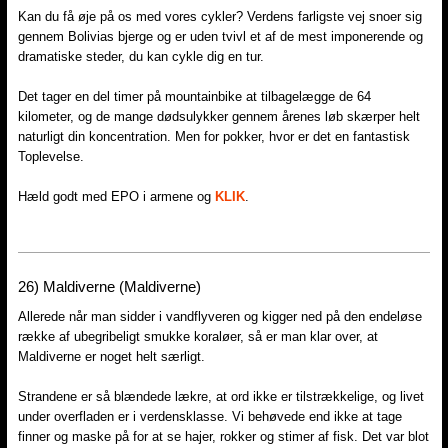
Kan du få øje på os med vores cykler? Verdens farligste vej snoer sig
gennem Bolivias bjerge og er uden tvivl et af de mest imponerende og
dramatiske steder, du kan cykle dig en tur.
Det tager en del timer på mountainbike at tilbagelægge de 64
kilometer, og de mange dødsulykker gennem årenes løb skærper helt
naturligt din koncentration. Men for pokker, hvor er det en fantastisk
Toplevelse.
Hæld godt med EPO i armene og
KLIK
.
26) Maldiverne (Maldiverne)
Allerede når man sidder i vandflyveren og kigger ned på den endeløse
række af ubegribeligt smukke koraløer, så er man klar over, at
Maldiverne er noget helt særligt.
Strandene er så blændede lækre, at ord ikke er tilstrækkelige, og livet
under overfladen er i verdensklasse. Vi behøvede end ikke at tage
finner og maske på for at se hajer, rokker og stimer af fisk. Det var blot