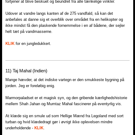
fortjener at blive beskuet og beundret fra alle tænkelige vinkler.
Udover at vandre langs kanten af de 275 vandfald, så kan det
anbefales at danne sig et overblik over området fra en helikopter og
ikke mindst få den plaskende fornemmelse i en af bådene, der sejler
helt tæt på vandmasserne.
KLIK
for en jungledukkert.
11) Taj Mahal (Indien)
Mange hævder, at det indiske vartegn er den smukkeste bygning på
jorden. Jeg er foreløbig enig.
Marmorpaladset er et magisk syn, og den gribende kærlighedshistorie
mellem Shah Jahan og Mumtaz Mahal fascinerer på eventyrlig vis.
At klæde sig en smule ud som Hellige Mænd fra Legoland med sort
turban og hvid klædedragt gør i øvrigt ikke oplevelsen mindre
underholdende -
KLIK
.