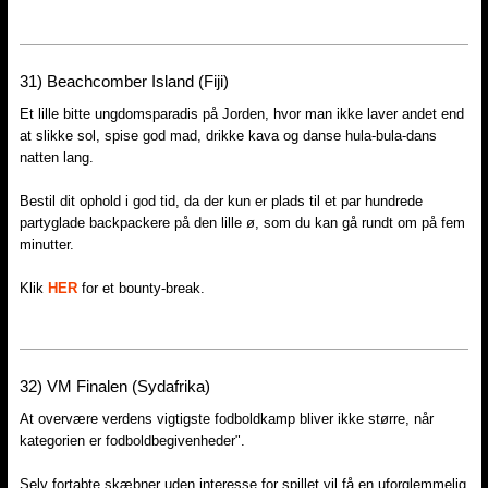
31)​ Beachcomber Island (Fiji)
Et lille bitte ungdomsparadis på Jorden, hvor man ikke laver andet end
at slikke sol, spise god mad, drikke kava og danse hula-bula-dans
natten lang.
Bestil dit ophold i god tid, da der kun er plads til et par hundrede
partyglade backpackere på den lille ø, som du kan gå rundt om på fem
minutter.
Klik
HER
for et bounty-break.
32)​ VM Finalen (Sydafrika)
At overvære verdens vigtigste fodboldkamp bliver ikke større, når
kategorien er fodboldbegivenheder".
Selv fortabte skæbner uden interesse for spillet vil få en uforglemmelig