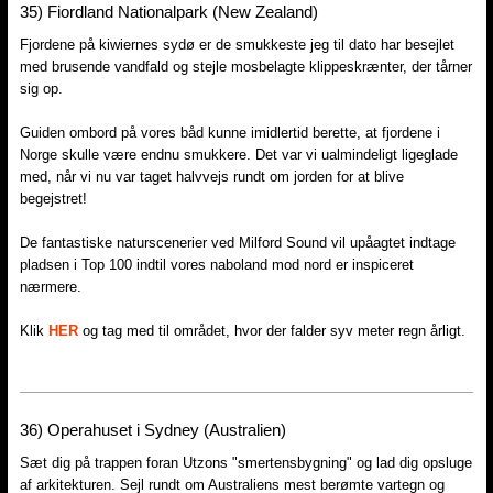
35)​ Fiordland Nationalpark (New Zealand)
Fjordene på kiwiernes sydø er de smukkeste jeg til dato har besejlet
med brusende vandfald og stejle mosbelagte klippeskrænter, der tårner
sig op.
Guiden ombord på vores båd kunne imidlertid berette, at fjordene i
Norge skulle være endnu smukkere. Det var vi ualmindeligt ligeglade
med, når vi nu var taget halvvejs rundt om jorden for at blive
begejstret!
De fantastiske naturscenerier ved Milford Sound vil upåagtet indtage
pladsen i Top 100 indtil vores naboland mod nord er inspiceret
nærmere.
Klik
HER
og tag med til området, hvor der falder syv meter regn årligt.
36)​ Operahuset i Sydney (Australien)
Sæt dig på trappen foran Utzons "smertensbygning" og lad dig opsluge
af arkitekturen. Sejl rundt om Australiens mest berømte vartegn og