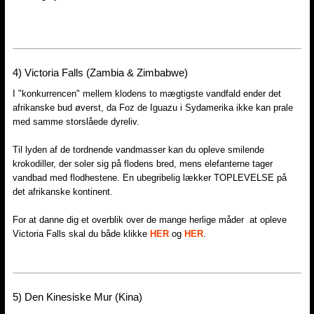
4) Victoria Falls (Zambia & Zimbabwe)
I "konkurrencen" mellem klodens to mægtigste vandfald ender det
afrikanske bud øverst, da Foz de Iguazu i Sydamerika ikke kan prale
med samme storslåede dyreliv.
Til lyden af de tordnende vandmasser kan du opleve smilende
krokodiller, der soler sig på flodens bred, mens elefanterne tager
vandbad med flodhestene. En ubegribelig lækker TOPLEVELSE på
det afrikanske kontinent.
For at danne dig et overblik over de mange herlige måder at opleve
Victoria Falls skal du både klikke
HER
og
HER
.
5)​ Den Kinesiske Mur (Kina)