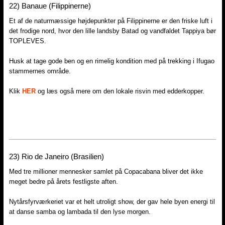
22) Banaue (Filippinerne)
Et af de naturmæssige højdepunkter på Filippinerne er den friske luft i
det frodige nord, hvor den lille landsby Batad og vandfaldet Tappiya bør
TOPLEVES.
Husk at tage gode ben og en rimelig kondition med på trekking i Ifugao
stammernes område.
Klik
HER
og læs også mere om den lokale risvin med edderkopper.
23) Rio de Janeiro (Brasilien)
Med tre millioner mennesker samlet på Copacabana bliver det ikke
meget bedre på årets festligste aften.
Nytårsfyrværkeriet var et helt utroligt show, der gav hele byen energi til
at danse samba og lambada til den lyse morgen.