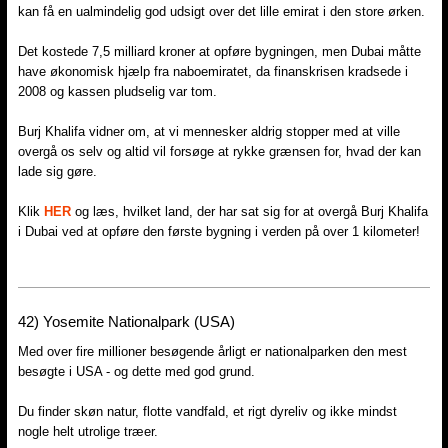
kan få en ualmindelig god udsigt over det lille emirat i den store ørken.
Det kostede 7,5 milliard kroner at opføre bygningen, men Dubai måtte
have økonomisk hjælp fra naboemiratet, da finanskrisen kradsede i
2008 og kassen pludselig var tom.
Burj Khalifa vidner om, at vi mennesker aldrig stopper med at ville
overgå os selv og altid vil forsøge at rykke grænsen for, hvad der kan
lade sig gøre.
Klik
HER
og læs, hvilket land, der har sat sig for at overgå Burj Khalifa
i Dubai ved at opføre den første bygning i verden på over 1 kilometer!
42) Yosemite Nationalpark (USA)​
Med over fire millioner besøgende årligt er nationalparken den mest
besøgte i USA - og dette med god grund.
Du finder skøn natur, flotte vandfald, et rigt dyreliv og ikke mindst
nogle helt utrolige træer.