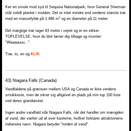
Kør en smule mod syd til Sequoia Nationalpark, hvor General Sherman
står solidt plantet i mulden. Det er intet mindre end verdens største træ
3
med en massefylde på 1.486 m
og en diameter på 11 meter.
Det mægtige træ rager 83 meter i vejret og er en sikker
TOPLEVELSE, hvor du blot læner dig tilbage og mumler:
"Waaaauuu...".
Træ, to, en og
KLIK
.
43)​ Niagara Falls (Canada)
Vandfaldene på grænsen mellem USA og Canada er ikke verdens
smukkeste, men de sikrer sig alligevel en plads på min top 100 liste
ved deres grandiøsitet.
Ingen andre vandfald slår Niagara Falls, når det handler om mængden
af vand, der vælter ud af over kanterne, hvilket forklarer attraktionens
indianske navn. Niagara betyder "torden af vand".