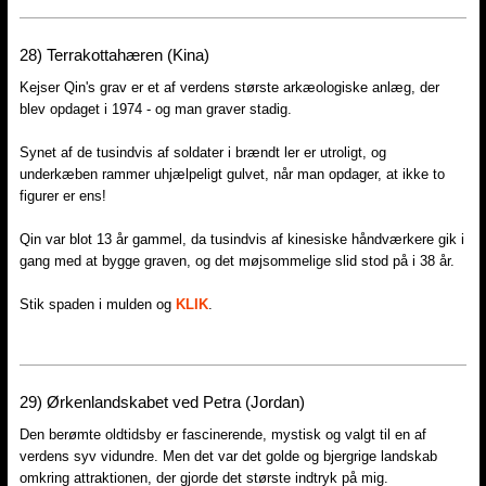
28) Terrakottahæren (Kina)
Kejser Qin's grav er et af verdens største arkæologiske anlæg, der
blev opdaget i 1974 - og man graver stadig.
Synet af de tusindvis af soldater i brændt ler er utroligt, og
underkæben rammer uhjælpeligt gulvet, når man opdager, at ikke to
figurer er ens!
Qin var blot 13 år gammel, da tusindvis af kinesiske håndværkere gik i
gang med at bygge graven, og det møjsommelige slid stod på i 38 år.
Stik spaden i mulden og
KLIK
.
29)​ Ørkenlandskabet ved Petra (Jordan)
Den berømte oldtidsby er fascinerende, mystisk og valgt til en af
verdens syv vidundre. Men det var det golde og bjergrige landskab
omkring attraktionen, der gjorde det største indtryk på mig.