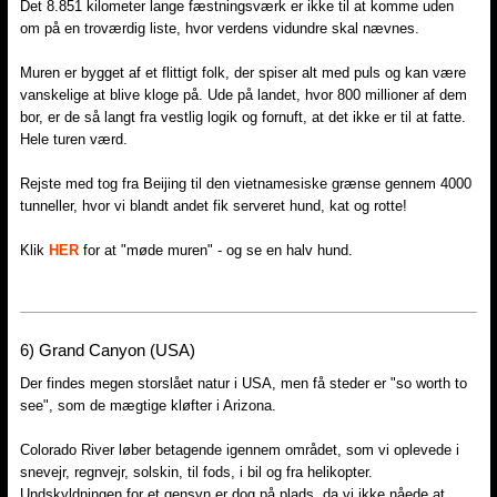
Det 8.851 kilometer lange fæstningsværk er ikke til at komme uden
om på en troværdig liste, hvor verdens vidundre skal nævnes.
Muren er bygget af et flittigt folk, der spiser alt med puls og kan være
vanskelige at blive kloge på. Ude på landet, hvor 800 millioner af dem
bor, er de så langt fra vestlig logik og fornuft, at det ikke er til at fatte.
Hele turen værd.
Rejste med tog fra Beijing til den vietnamesiske grænse gennem 4000
tunneller, hvor vi blandt andet fik serveret hund, kat og rotte!
Klik
HER
for at "møde muren" - og se en halv hund.
6)​ Grand Canyon (USA)
Der findes megen storslået natur i USA, men få steder er "so worth to
see", som de mægtige kløfter i Arizona.
Colorado River løber betagende igennem området, som vi oplevede i
snevejr, regnvejr, solskin, til fods, i bil og fra helikopter.
Undskyldningen for et gensyn er dog på plads, da vi ikke nåede at