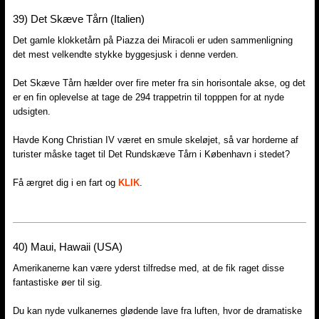
39)​ Det Skæve Tårn (Italien)
Det gamle klokketårn på Piazza dei Miracoli er uden sammenligning
det mest velkendte stykke byggesjusk i denne verden.
Det Skæve Tårn hælder over fire meter fra sin horisontale akse, og det
er en fin oplevelse at tage de 294 trappetrin til topppen for at nyde
udsigten.
Havde Kong Christian IV været en smule skeløjet, så var horderne af
turister måske taget til Det Rundskæve Tårn i København i stedet?
Få ærgret dig i en fart og
KLIK
.
40) Maui, Hawaii (USA)
Amerikanerne kan være yderst tilfredse med, at de fik raget disse
fantastiske øer til sig.
Du kan nyde vulkanernes glødende lave fra luften, hvor de dramatiske