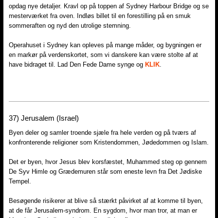
opdag nye detaljer. Kravl op på toppen af Sydney Harbour Bridge og se
mesterværket fra oven. Indløs billet til en forestilling på en smuk
sommeraften og nyd den utrolige stemning.
Operahuset i Sydney kan opleves på mange måder, og bygningen er
en markør på verdenskortet, som vi danskere kan være stolte af at
have bidraget til. Lad Den Fede Dame synge og
KLIK
.
37)​ Jerusalem (Israel)
Byen deler og samler troende sjæle fra hele verden og på tværs af
konfronterende religioner som Kristendommen, Jødedommen og Islam.
Det er byen, hvor Jesus blev korsfæstet, Muhammed steg op gennem
De Syv Himle og Grædemuren står som eneste levn fra Det Jødiske
Tempel.
Besøgende risikerer at blive så stærkt påvirket af at komme til byen,
at de får Jerusalem-syndrom. En sygdom, hvor man tror, at man er