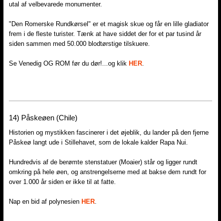
utal af velbevarede monumenter.
"Den Romerske Rundkørsel" er et magisk skue og får en lille gladiator
frem i de fleste turister. Tænk at have siddet der for et par tusind år
siden sammen med 50.000 blodtørstige tilskuere.
Se Venedig OG ROM før du dør!...og klik
HER
.
14) Påskeøen (Chile)
Historien og mystikken fascinerer i det øjeblik, du lander på den fjerne
Påskeø langt ude i Stillehavet, som de lokale kalder Rapa Nui.
Hundredvis af de berømte stenstatuer (Moaier) står og ligger rundt
omkring på hele øen, og anstrengelserne med at bakse dem rundt for
over 1.000 år siden er ikke til at fatte.
Nap en bid af polynesien
HER
.