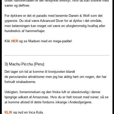
under havoverfladen er der rendyrket eventyr, hvor du kan snorkle med
sæler og delfiner.
For dykkere er det et paradis med berømte Darwin & Wolf som det
ypperste. Du skal være Advanced Diver for at dykke i det område,
men belønningen kan meget vel være en uforglemmelig hvalhaj eller
hundredvis af hammerhajer.
Klik
HER
og se Madsen med en mega-padde!
3) ​Machu Picchu (Peru)
Det tager sin tid at komme til kronjuvelen blandt
de peruvianske attraktioner men jeg har aldrig hørt om nogen, der har
fortrudt strabadserne.
Udsigten, fornemmelsen og den friske luft er ubeskrivelig i denne
bjergrige udkant af Amazonas. Hvis du er helt tosset med ruiner, så se
at komme afsted til dette fordums inkarige i Andesbjergene.
KLIK
og nyd en Inca Kola.