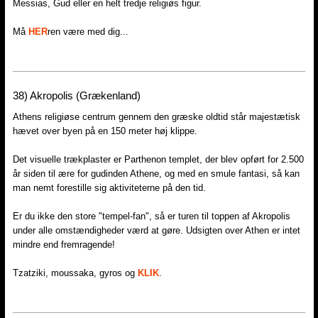
Messias, Gud eller en helt tredje religiøs figur.
Må
HER
ren være med dig...
38)​ Akropolis (Grækenland)
Athens religiøse centrum gennem den græske oldtid står majestætisk
hævet over byen på en 150 meter høj klippe.
Det visuelle trækplaster er Parthenon templet, der blev opført for 2.500
år siden til ære for gudinden Athene, og med en smule fantasi, så kan
man nemt forestille sig aktiviteterne på den tid.
Er du ikke den store "tempel-fan", så er turen til toppen af Akropolis
under alle omstændigheder værd at gøre. Udsigten over Athen er intet
mindre end fremragende!
Tzatziki, moussaka, gyros og
KLIK
.