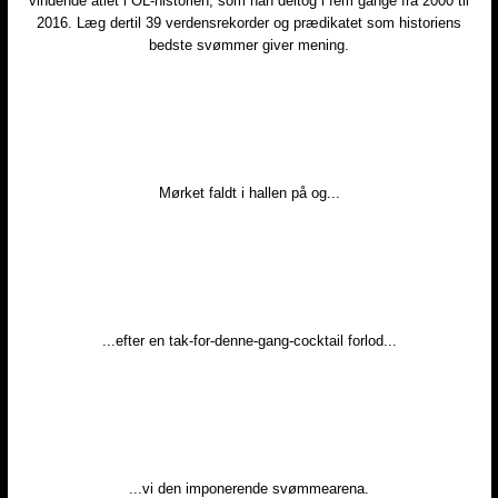
vindende atlet i OL-historien, som han deltog i fem gange fra 2000 til
2016. Læg dertil 39 verdensrekorder og prædikatet som historiens
bedste svømmer giver mening.
Mørket faldt i hallen på og...​
...efter en tak-for-denne-gang-cocktail forlod...​
...vi den imponerende svømmearena.​