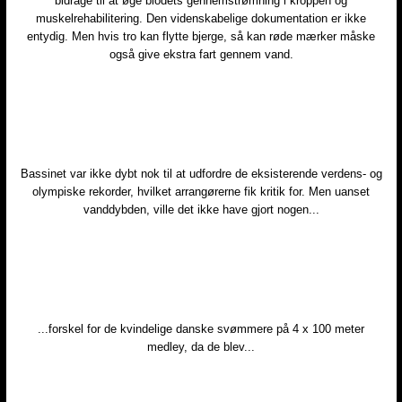
bidrage til at øge blodets gennemstrømning i kroppen og
muskelrehabilitering. Den videnskabelige dokumentation er ikke
entydig. Men hvis tro kan flytte bjerge, så kan røde mærker måske
også give ekstra fart gennem vand.
Bassinet var ikke dybt nok til at udfordre de eksisterende verdens- og
olympiske rekorder, hvilket arrangørerne fik kritik for. Men uanset
vanddybden, ville det ikke have gjort nogen...
...forskel for de kvindelige danske svømmere på 4 x 100 meter
medley, da de blev...