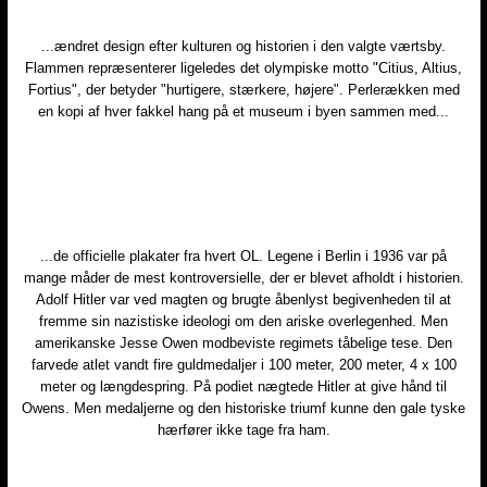
​...ændret design efter kulturen og historien i den valgte værtsby.
Flammen repræsenterer ligeledes det olympiske motto "Citius, Altius,
Fortius", der betyder "hurtigere, stærkere, højere". Perlerækken med
en kopi af hver fakkel hang på et museum i byen sammen med...
​...de officielle plakater fra hvert OL. Legene i Berlin i 1936 var på
mange måder de mest kontroversielle, der er blevet afholdt i historien.
Adolf Hitler var ved magten og brugte åbenlyst begivenheden til at
fremme sin nazistiske ideologi om den ariske overlegenhed. Men
amerikanske Jesse Owen modbeviste regimets tåbelige tese. Den
farvede atlet vandt fire guldmedaljer i 100 meter, 200 meter, 4 x 100
meter og længdespring. På podiet nægtede Hitler at give hånd til
Owens. Men medaljerne og den historiske triumf kunne den gale tyske
hærfører ikke tage fra ham.