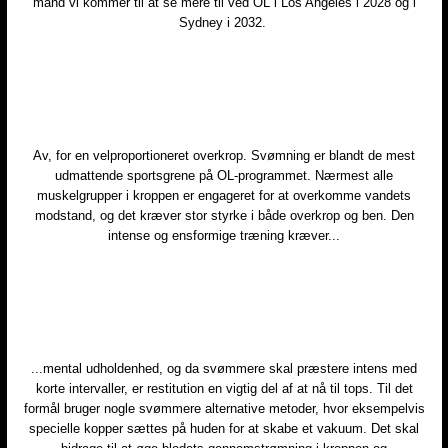
mand vi kommer til at se mere til ved OL i Los Angeles i 2028 og i
Sydney i 2032. ​
​Av, for en velproportioneret overkrop. Svømning er blandt de mest
udmattende sportsgrene på OL-programmet. Nærmest alle
muskelgrupper i kroppen er engageret for at overkomme vandets
modstand, og det kræver stor styrke i både overkrop og ben. Den
intense og ensformige træning kræver...
...mental udholdenhed, og da svømmere skal præstere intens med
korte intervaller, er restitution en vigtig del af at nå til tops. Til det
formål bruger nogle svømmere alternative metoder, hvor eksempelvis
specielle kopper sættes på huden for at skabe et vakuum.​ Det skal