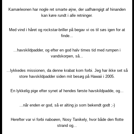
Kamæleonen har nogle ret smarte øjne, der uafhængigt af hinanden
kan køre rundt i alle retninger.​​
Med vind i håret og rockstar-briller på begav vi os til søs igen for at
finde...​
...havskildpadder, og efter en god halv times tid med rumpen i
vandskorpen, så...​
...lykkedes missionen, da denne krabat kom forbi. Jeg har ikke set så
store havskildpadder siden mit besøg på Hawaii i 2005.​
En lykkelig pige efter synet af hendes første havskildpadde, og...​
...når enden er god, så er alting jo som bekendt godt ;-)​
​Herefter var vi forbi naboøen, Nosy Tanikely, hvor både den flotte
strand og...