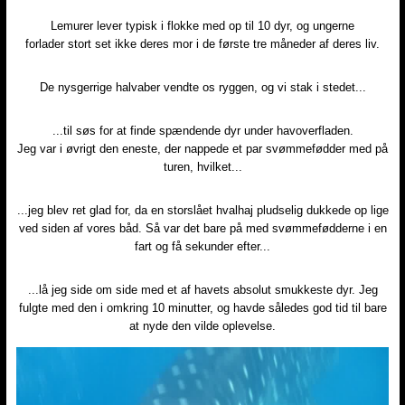
Lemurer lever typisk i flokke med op til 10 dyr, og ungerne
forlader stort set ikke deres mor i de første tre måneder af deres liv.​​
De nysgerrige halvaber vendte os ryggen, og vi stak i stedet...
...til søs for at finde spændende dyr under havoverfladen.
Jeg var i øvrigt den eneste, der nappede et par svømmefødder med på
turen, hvilket...​
...jeg blev ret glad for, da en storslået hvalhaj pludselig dukkede op lige
ved siden af vores båd. Så var det bare på med svømmefødderne i en
fart og få sekunder efter...​
...lå jeg side om side med et af havets absolut smukkeste dyr. Jeg
fulgte med den i omkring 10 minutter, og havde således god tid til bare
at nyde den vilde oplevelse.​