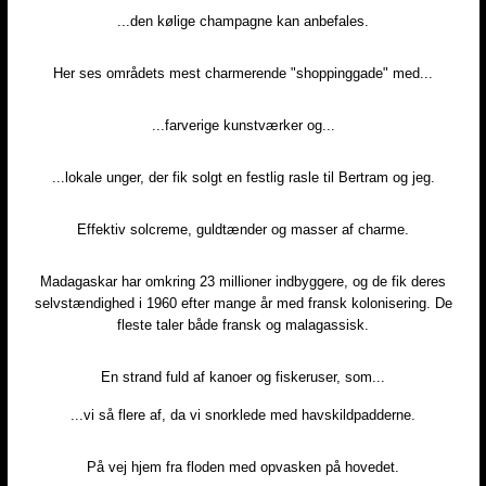
...den kølige champagne kan anbefales.​
Her ses områdets mest charmerende "shoppinggade" med...​
...farverige kunstværker og...​
...lokale unger, der fik solgt en festlig rasle til Bertram og jeg.​
Effektiv solcreme, guldtænder og masser af charme.​​
Madagaskar har omkring 23 millioner indbyggere, og de fik deres
selvstændighed i 1960 efter mange år med fransk kolonisering. De
fleste taler både fransk og malagassisk.​
En strand fuld af kanoer og fiskeruser, som...​
...vi så flere af, da vi snorklede med havskildpadderne.
På vej hjem fra floden med opvasken på hovedet.​​