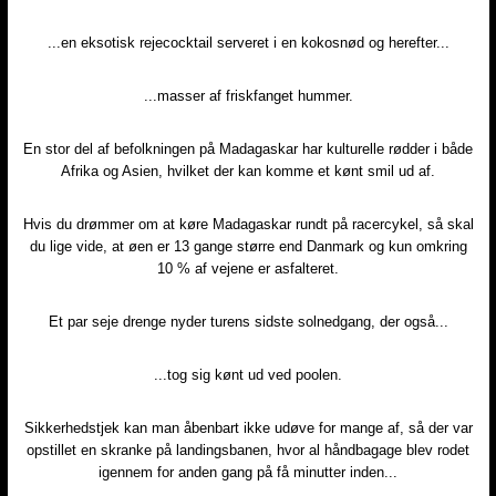
...en eksotisk rejecocktail serveret i en kokosnød og herefter...
...masser af friskfanget hummer.
En stor del af befolkningen på Madagaskar har kulturelle rødder i både
Afrika og Asien, hvilket der kan komme et kønt smil ud af.
Hvis du drømmer om at køre Madagaskar rundt på racercykel, så skal
du lige vide, at øen er 13 gange større end Danmark og kun omkring
10 % af vejene er asfalteret.
Et par seje drenge nyder turens sidste solnedgang, der også...
...tog sig kønt ud ved poolen.
Sikkerhedstjek kan man åbenbart ikke udøve for mange af, så der var
opstillet en skranke på landingsbanen, hvor al håndbagage blev rodet
igennem for anden gang på få minutter inden...