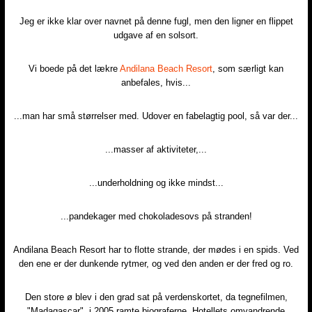
Jeg er ikke klar over navnet på denne fugl, men den ligner en flippet
udgave af en solsort.​
Vi boede på det lækre
Andilana Beach Resort
, som særligt kan
anbefales, hvis...​
...man har små størrelser med. Udover en fabelagtig pool, så var der...​
...masser af aktiviteter,...​
...underholdning og ikke mindst...​
...pandekager med chokoladesovs på stranden!​
Andilana Beach Resort har to flotte strande, der mødes i en spids. Ved
den ene er der dunkende rytmer, og ved den anden er der fred og ro.​
Den store ø blev i den grad sat på verdenskortet, da tegnefilmen,
"Madagascar", i 2005 ramte biograferne. Hotellets omvandrende