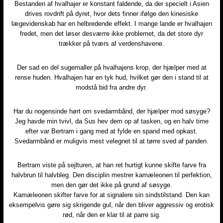
Bestanden af hvalhajer er konstant faldende, da der specielt i Asien
drives rovdrift på dyret, hvor dets finner ifølge den kinesiske
lægevidenskab har en helbredende effekt. I mange lande er hvalhajen
fredet, men det løser desværre ikke problemet, da det store dyr
trækker på tværs af verdenshavene.​
Der sad en del sugemaller på hvalhajens krop, der hjælper med at
rense huden. Hvalhajen har en tyk hud, hvilket gør den i stand til at
modstå bid fra andre dyr.​
Har du nogensinde hørt om svedarmbånd, der hjælper mod søsyge?
Jeg havde min tvivl, da Sus hev dem op af tasken, og en halv time
efter var Bertram i gang med at fylde en spand med opkast.
Svedarmbånd er muligvis mest velegnet til at tørre sved af panden.​
Bertram viste på sejlturen, at han ret hurtigt kunne skifte farve fra
halvbrun til halvbleg. Den disciplin mestrer kamæleonen til perfektion,
men den gør det ikke på grund af søsyge.
Kamæleonen skifter farve for at signalere sin sindstilstand. Den kan
eksempelvis gøre sig skrigende gul, når den bliver aggressiv og erotisk
rød, når den er klar til at parre sig.​