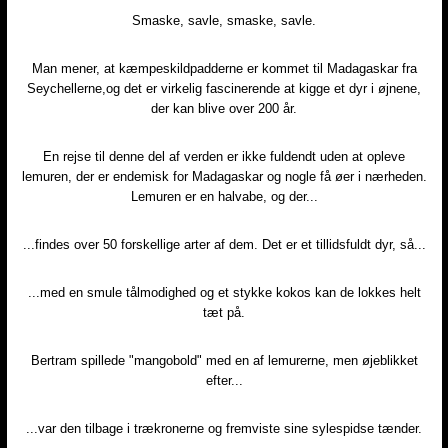
Smaske, savle, smaske, savle.​
Man mener, at kæmpeskildpadderne er kommet til Madagaskar fra
Seychellerne,og det er virkelig fascinerende at kigge et dyr i øjnene,
der kan blive over 200 år.
En rejse til denne del af verden er ikke fuldendt uden at opleve
lemuren, der er endemisk for Madagaskar og nogle få øer i nærheden.
Lemuren er en halvabe, og der...​
...findes over 50 forskellige arter af dem. Det er et tillidsfuldt dyr, så...​
...med en smule tålmodighed og et stykke kokos kan de lokkes helt
tæt på.​
Bertram spillede "mangobold" med en af lemurerne, men øjeblikket
efter...​
...var den tilbage i trækronerne og fremviste sine sylespidse tænder.​