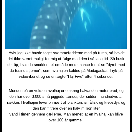
Hvis jeg ikke havde taget svømmefødderne med på turen, så havde
det ikke været muligt for mig at følge med den i så lang tid. Så husk
det tip, hvis du snorkler i et område med chance for at se "dyret med
de tusind stjerner", som hvalhajen kaldes på Madagaskar. Tryk på
video-ikonet og se en ægte "Haj Five" efter 4 sekunder.​
Munden på en voksen hvalhaj er omkring halvanden meter bred, og
den har over 3.000 små piggede tænder, der sidder i hundredvis af
rækker. Hvalhajen lever primært af plankton, småfisk og krebsdyr, og
den kan filtrere over en halv million liter
vand i timen gennem gællerne. Man mener, at en hvalhaj kan blive
over 100 år gammel.​