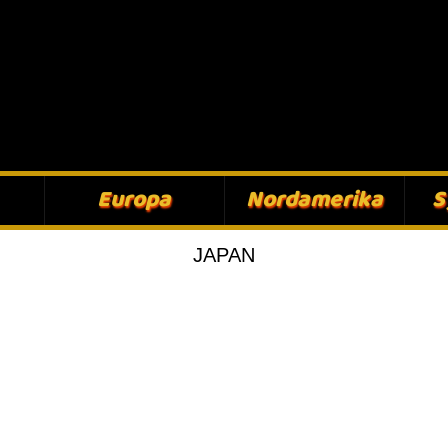
Europa​
Nordamerika​
S
JAPAN