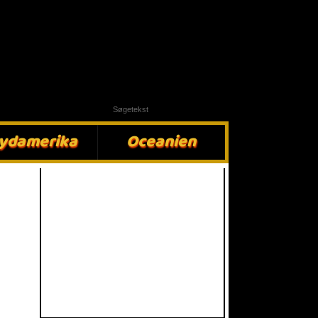
ydamerika​
Oceanien​