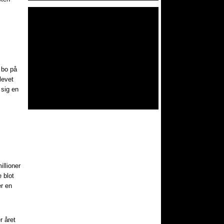
 bo på
levet
sig en
llioner
 blot
er en
r året