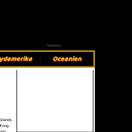
ydamerika​
Oceanien​
sklands
 Kong
sten