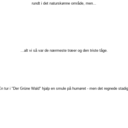
rundt i det naturskønne område, men...​
​...alt vi så var de nærmeste træer og den triste tåge.
En tur i "Der Grüne Wald" hjalp en smule på humøret - men det regnede stadig!