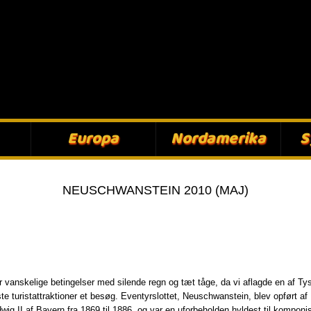
Europa​
Nordamerika​
S
NEUSCHWANSTEIN 2010 (MAJ)
ar vanskelige betingelser med silende regn og tæt tåge, da vi aflagde en af Ty
ste turistattraktioner et besøg. Eventyrslottet, Neuschwanstein, blev opført af
wig II af Bayern fra 1869 til 1886, og var en uforbeholden hyldest til komponi