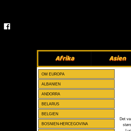
Afrika​
Asien​
OM EUROPA
ALBANIEN
ANDORRA
BELARUS
BELGIEN
​Det v
BOSNIEN-HERCEGOVINA
stør
Lud