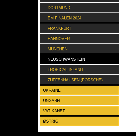
DORTMUND
EM FINALEN 2024
FRANKFURT
HANNOVER
MÜNCHEN
NEUSCHWANSTEIN
TROPICAL ISLAND
ZUFFENHAUSEN (PORSCHE)
UKRAINE
UNGARN
VATIKANET
ØSTRIG