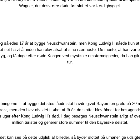
Wagner, der desværre døde før slottet var færdigbygget.
og således 17 år at bygge Neuschwanstein, men Kong Ludwig II nåede kun at
tet i et halvt år inden han blev afsat af sine nærmeste. De mente, at han var b
syg, og få dage efter døde Kongen ved mystiske omstændigheder, da han gik 
tur.​
tningerne til at bygge det storslåede slot havde givet Bayern en gæld på 20 mi
ark, men den blev afviklet i løbet af få år, da slottet blev åbnet for besøgende
 uger efter Kong Ludwig II's død. I dag besøges Neuschwanstein årligt af ov
million turister og generer store summer til den bayerske delstat.
et kan ses på dette udpluk af billeder, så byder slottet på umanerlige udsigte