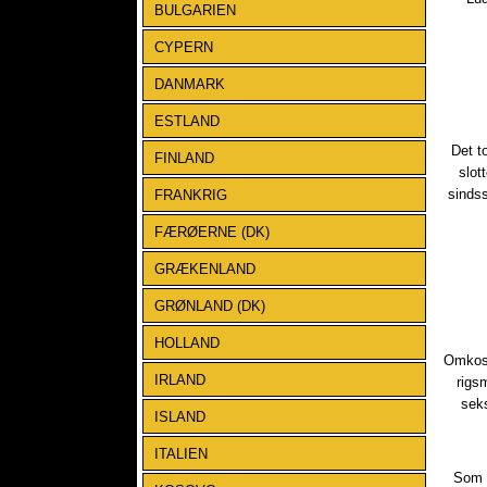
BULGARIEN
CYPERN
DANMARK
ESTLAND
Det t
FINLAND
slot
sinds
FRANKRIG
FÆRØERNE (DK)
GRÆKENLAND
GRØNLAND (DK)
HOLLAND
​Omkos
IRLAND
rigsm
seks
ISLAND
ITALIEN
Som d