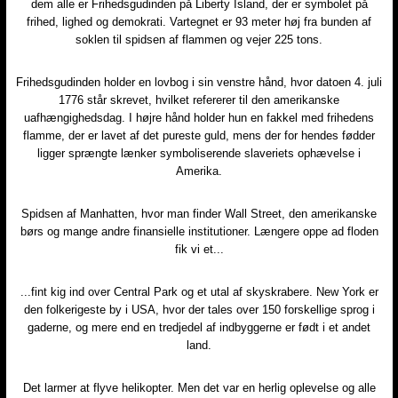
dem alle er Frihedsgudinden på Liberty Island, der er symbolet på
frihed, lighed og demokrati. Vartegnet er 93 meter høj fra bunden af
soklen til spidsen af flammen og vejer 225 tons.
Frihedsgudinden holder en lovbog i sin venstre hånd, hvor datoen 4. juli
1776 står skrevet, hvilket refererer til den amerikanske
uafhængighedsdag. I højre hånd holder hun en fakkel med frihedens
flamme, der er lavet af det pureste guld, mens der for hendes fødder
ligger sprængte lænker symboliserende slaveriets ophævelse i
Amerika.
Spidsen af Manhatten, hvor man finder Wall Street, den amerikanske
børs og mange andre finansielle institutioner. Længere oppe ad floden
fik vi et...
...fint kig ind over Central Park og et utal af skyskrabere. New York er
den folkerigeste by i USA, hvor der tales over 150 forskellige sprog i
gaderne, og mere end en tredjedel af indbyggerne er født i et andet
land.
Det larmer at flyve helikopter. Men det var en herlig oplevelse og alle