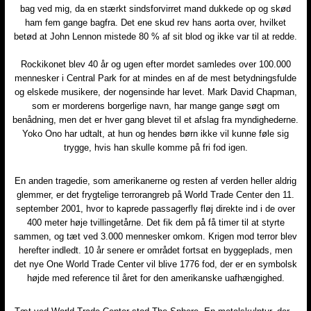
bag ved mig, da en stærkt sindsforvirret mand dukkede op og skød
ham fem gange bagfra. Det ene skud rev hans aorta over, hvilket
betød at John Lennon mistede 80 % af sit blod og ikke var til at redde.
Rockikonet blev 40 år og ugen efter mordet samledes over 100.000
mennesker i Central Park for at mindes en af de mest betydningsfulde
og elskede musikere, der nogensinde har levet. Mark David Chapman,
som er morderens borgerlige navn, har mange gange søgt om
benådning, men det er hver gang blevet til et afslag fra myndighederne.
Yoko Ono har udtalt, at hun og hendes børn ikke vil kunne føle sig
trygge, hvis han skulle komme på fri fod igen.
En anden tragedie, som amerikanerne og resten af verden heller aldrig
glemmer, er det frygtelige terrorangreb på World Trade Center den 11.
september 2001, hvor to kaprede passagerfly fløj direkte ind i de over
400 meter høje tvillingetårne. Det fik dem på få timer til at styrte
sammen, og tæt ved 3.000 mennesker omkom. Krigen mod terror blev
herefter indledt. 10 år senere er området fortsat en byggeplads, men
det nye One World Trade Center vil blive 1776 fod, der er en symbolsk
højde med reference til året for den amerikanske uafhængighed.