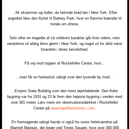
...fik skrammer og huller, da helvede brød løs i New York. Efter
angrebet blev den flyttet til Battery Park, hvor en flamme brænder til
minde om ofrene.
Selv efter en tragedie af så voldsom karakter går livet videre, men
rædslerne vil aldrig blive glemt i New York, og noget vil for altid være
forandret i deres bevidsthed.
På vej mod toppen af Rockefeller Center, hvor...
...man får en fantastisk udsigt over den lysende by med...
...Empire State Building som den mest iøjenfaldende. Den flotte
bygning var fra 1931 og 23 år frem den højeste bygning i verden med
sine 381 meter. Læs mere om observationsdækket i Rockefeller
Center på
www.topoftherocknyc.com
.
En fremragende udsigt havde vi også fra vores hotelværelse på
Marriott Marquis, der ligger ved Times Square, hvor over 300.000