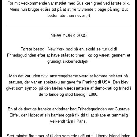
For mit vedkommende var mødet med Sus kærlighed ved første blik.
Mens hun brugte et års tid på at stirre tvivlende tilbage på mig. But
better late than never ;-)​
NEW YORK 2005​
Første besøg i New York bød på en iskold sejltur ud til
Frihedsgudinden efter at have stået to timer i kø og været igennem et
grundigt sikkerhedstjek.
Men det var uden tvivl anstrengelserne værd at komme helt tæt på
statuen, der var en spektakulær gave fra Frankrig til USA. Den blev
givet som symbol på den fælles værdsættelse af demokrati og frihed i
de to lande og stod færdig i 1886.
En af de dygtige franske arkitekter bag Frihedsgudinden var Gustave
Eiffel, der i løbet af sin karriere også fik tid til at skabe et temmelig
velkendt tårn i Paris.
Sæt mindst fire timer af til den samlede udflugt til Liberty Island inden