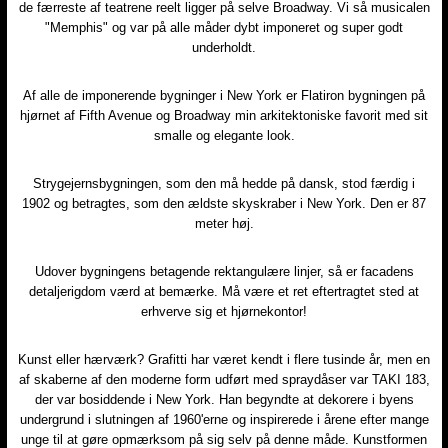
de færreste af teatrene reelt ligger på selve Broadway. Vi så musicalen
"Memphis" og var på alle måder dybt imponeret og super godt
underholdt.
Af alle de imponerende bygninger i New York er Flatiron bygningen på
hjørnet af Fifth Avenue og Broadway min arkitektoniske favorit med sit
smalle og elegante look.
Strygejernsbygningen, som den må hedde på dansk, stod færdig i
1902 og betragtes, som den ældste skyskraber i New York. Den er 87
meter høj.
Udover bygningens betagende rektangulære linjer, så er facadens
detaljerigdom værd at bemærke. Må være et ret eftertragtet sted at
erhverve sig et hjørnekontor!
Kunst eller hærværk? Grafitti har været kendt i flere tusinde år, men en
af skaberne af den moderne form udført med spraydåser var TAKI 183,
der var bosiddende i New York. Han begyndte at dekorere i byens
undergrund i slutningen af 1960'erne og inspirerede i årene efter mange
unge til at gøre opmærksom på sig selv på denne måde. Kunstformen