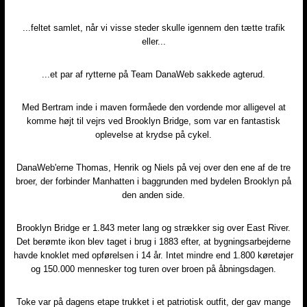
...feltet samlet, når vi visse steder skulle igennem den tætte trafik
eller...
...et par af rytterne på Team DanaWeb sakkede agterud.
Med Bertram inde i maven formåede den vordende mor alligevel at
komme højt til vejrs ved Brooklyn Bridge, som var en fantastisk
oplevelse at krydse på cykel.
DanaWeb'erne Thomas, Henrik og Niels på vej over den ene af de tre
broer, der forbinder Manhatten i baggrunden med bydelen Brooklyn på
den anden side.
Brooklyn Bridge er 1.843 meter lang og strækker sig over East River.
Det berømte ikon blev taget i brug i 1883 efter, at bygningsarbejderne
havde knoklet med opførelsen i 14 år. Intet mindre end 1.800 køretøjer
og 150.000 mennesker tog turen over broen på åbningsdagen.
Toke var på dagens etape trukket i et patriotisk outfit, der gav mange