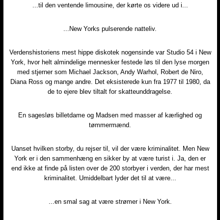
...til den ventende limousine, der kørte os videre ud i...
...New Yorks pulserende natteliv.
Verdenshistoriens mest hippe diskotek nogensinde var Studio 54 i New
York, hvor helt almindelige mennesker festede løs til den lyse morgen
med stjerner som Michael Jackson, Andy Warhol, Robert de Niro,
Diana Ross og mange andre. Det eksisterede kun fra 1977 til 1980, da
de to ejere blev tiltalt for skatteunddragelse.
En sagesløs billetdame og Madsen med masser af kærlighed og
tømmermænd.
Uanset hvilken storby, du rejser til, vil der være kriminalitet. Men New
York er i den sammenhæng en sikker by at være turist i. Ja, den er
end ikke at finde på listen over de 200 storbyer i verden, der har mest
kriminalitet. Umiddelbart lyder det til at være...
...en smal sag at være strømer i New York.