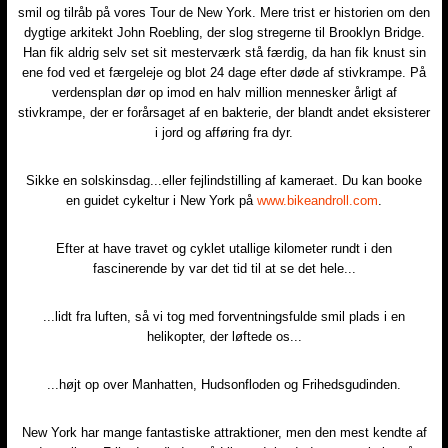
smil og tilråb på vores Tour de New York. Mere trist er historien om den
dygtige arkitekt John Roebling, der slog stregerne til Brooklyn Bridge.
Han fik aldrig selv set sit mesterværk stå færdig, da han fik knust sin
ene fod ved et færgeleje og blot 24 dage efter døde af stivkrampe. På
verdensplan dør op imod en halv million mennesker årligt af
stivkrampe, der er forårsaget af en bakterie, der blandt andet eksisterer
i jord og afføring fra dyr.
Sikke en solskinsdag...eller fejlindstilling af kameraet. Du kan booke
en guidet cykeltur i New York på
www.bikeandroll.com
.
Efter at have travet og cyklet utallige kilometer rundt i den
fascinerende by var det tid til at se det hele...
...lidt fra luften, så vi tog med forventningsfulde smil plads i en
helikopter, der løftede os...
...højt op over Manhatten, Hudsonfloden og Frihedsgudinden.
New York har mange fantastiske attraktioner, men den mest kendte af