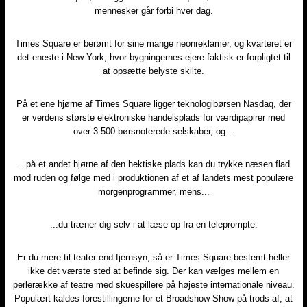
mennesker går forbi hver dag.
Times Square er berømt for sine mange neonreklamer, og kvarteret er
det eneste i New York, hvor bygningernes ejere faktisk er forpligtet til
at opsætte belyste skilte.
På et ene hjørne af Times Square ligger teknologibørsen Nasdaq, der
er verdens største elektroniske handelsplads for værdipapirer med
over 3.500 børsnoterede selskaber, og...
...på et andet hjørne af den hektiske plads kan du trykke næsen flad
mod ruden og følge med i produktionen af et af landets mest populære
morgenprogrammer, mens...
...du træner dig selv i at læse op fra en teleprompte.
Er du mere til teater end fjernsyn, så er Times Square bestemt heller
ikke det værste sted at befinde sig. Der kan vælges mellem en
perlerække af teatre med skuespillere på højeste internationale niveau.
Populært kaldes forestillingerne for et Broadshow Show på trods af, at