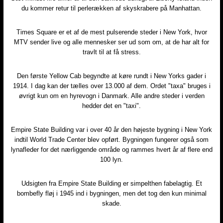
du kommer retur til perlerækken af skyskrabere på Manhattan.
Times Square er et af de mest pulserende steder i New York, hvor
MTV sender live og alle mennesker ser ud som om, at de har alt for
travlt til at få stress.
Den første Yellow Cab begyndte at køre rundt i New Yorks gader i
1914. I dag kan der tælles over 13.000 af dem. Ordet "taxa" bruges i
øvrigt kun om en hyrevogn i Danmark. Alle andre steder i verden
hedder det en "taxi".
Empire State Building var i over 40 år den højeste bygning i New York
indtil World Trade Center blev opført. Bygningen fungerer også som
lynafleder for det nærliggende område og rammes hvert år af flere end
100 lyn.
Udsigten fra Empire State Building er simpelthen fabelagtig. Et
bombefly fløj i 1945 ind i bygningen, men det tog den kun minimal
skade.