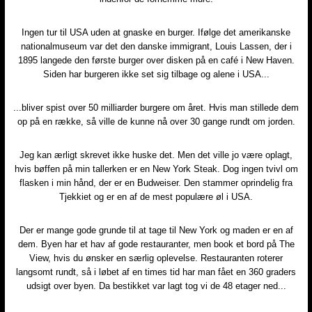
Ingen tur til USA uden at gnaske en burger. Ifølge det amerikanske
nationalmuseum var det den danske immigrant, Louis Lassen, der i
1895 langede den første burger over disken på en café i New Haven.
Siden har burgeren ikke set sig tilbage og alene i USA...
...bliver spist over 50 milliarder burgere om året. Hvis man stillede dem
op på en række, så ville de kunne nå over 30 gange rundt om jorden.
Jeg kan ærligt skrevet ikke huske det. Men det ville jo være oplagt,
hvis bøffen på min tallerken er en New York Steak. Dog ingen tvivl om
flasken i min hånd, der er en Budweiser. Den stammer oprindelig fra
Tjekkiet og er en af de mest populære øl i USA.
Der er mange gode grunde til at tage til New York og maden er en af
dem. Byen har et hav af gode restauranter, men book et bord på The
View, hvis du ønsker en særlig oplevelse. Restauranten roterer
langsomt rundt, så i løbet af en times tid har man fået en 360 graders
udsigt over byen. Da bestikket var lagt tog vi de 48 etager ned...