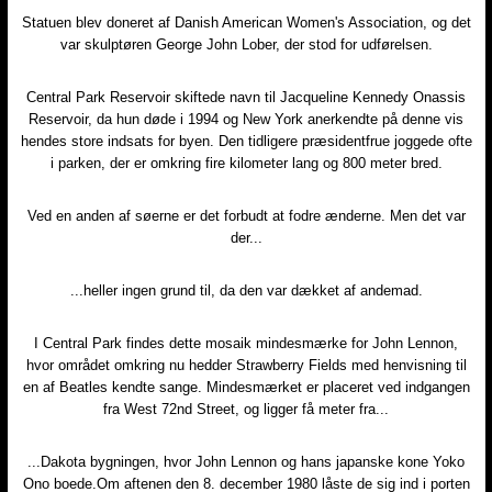
Statuen blev doneret af Danish American Women's Association, og det
var skulptøren George John Lober, der stod for udførelsen.
Central Park Reservoir skiftede navn til Jacqueline Kennedy Onassis
Reservoir, da hun døde i 1994 og New York anerkendte på denne vis
hendes store indsats for byen. Den tidligere præsidentfrue joggede ofte
i parken, der er omkring fire kilometer lang og 800 meter bred.
Ved en anden af søerne er det forbudt at fodre ænderne. Men det var
der...
...heller ingen grund til, da den var dækket af andemad.
I Central Park findes dette mosaik mindesmærke for John Lennon,
hvor området omkring nu hedder Strawberry Fields med henvisning til
en af Beatles kendte sange. Mindesmærket er placeret ved indgangen
fra West 72nd Street, og ligger få meter fra...
...Dakota bygningen, hvor John Lennon og hans japanske kone Yoko
Ono boede.Om aftenen den 8. december 1980 låste de sig ind i porten