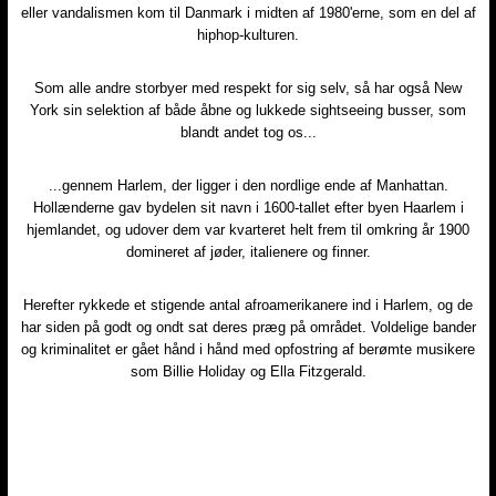
eller vandalismen kom til Danmark i midten af 1980'erne, som en del af
hiphop-kulturen.
Som alle andre storbyer med respekt for sig selv, så har også New
York sin selektion af både åbne og lukkede sightseeing busser, som
blandt andet tog os...
...gennem Harlem, der ligger i den nordlige ende af Manhattan.
Hollænderne gav bydelen sit navn i 1600-tallet efter byen Haarlem i
hjemlandet, og udover dem var kvarteret helt frem til omkring år 1900
domineret af jøder, italienere og finner.
Herefter rykkede et stigende antal afroamerikanere ind i Harlem, og de
har siden på godt og ondt sat deres præg på området. Voldelige bander
og kriminalitet er gået hånd i hånd med opfostring af berømte musikere
som Billie Holiday og Ella Fitzgerald.