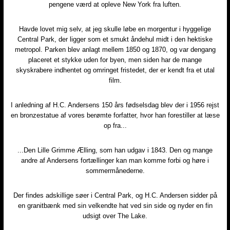
pengene værd at opleve New York fra luften.
Havde lovet mig selv, at jeg skulle løbe en morgentur i hyggelige
Central Park, der ligger som et smukt åndehul midt i den hektiske
metropol. Parken blev anlagt mellem 1850 og 1870, og var dengang
placeret et stykke uden for byen, men siden har de mange
skyskrabere indhentet og omringet fristedet, der er kendt fra et utal
film.
I anledning af H.C. Andersens 150 års fødselsdag blev der i 1956 rejst
en bronzestatue af vores berømte forfatter, hvor han forestiller at læse
op fra...
...Den Lille Grimme Ælling, som han udgav i 1843. Den og mange
andre af Andersens fortællinger kan man komme forbi og høre i
sommermånederne.
Der findes adskillige søer i Central Park, og H.C. Andersen sidder på
en granitbænk med sin velkendte hat ved sin side og nyder en fin
udsigt over The Lake.