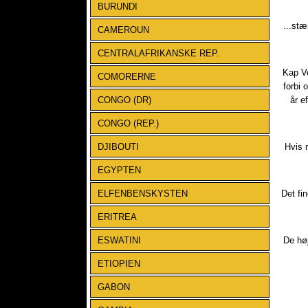
BURUNDI
...stæ
CAMEROUN
CENTRALAFRIKANSKE REP.
Kap Ve
COMORERNE
forbi 
CONGO (DR)
år e
CONGO (REP.)
DJIBOUTI
Hvis 
EGYPTEN
ELFENBENSKYSTEN
Det fi
ERITREA
ESWATINI
De høj
ETIOPIEN
GABON