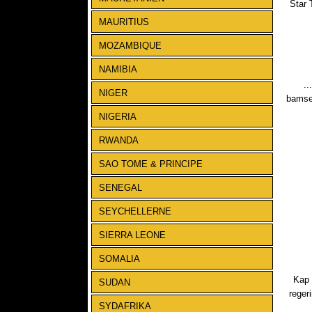
Star 
MAURITIUS
MOZAMBIQUE
NAMIBIA
..
NIGER
bamse
NIGERIA
RWANDA
SAO TOME & PRINCIPE
SENEGAL
SEYCHELLERNE
SIERRA LEONE
SOMALIA
Kap 
SUDAN
regeri
SYDAFRIKA