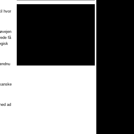
il hvor
søvejen
rede få
egisk
.
 endnu
ikanske
 ned ad