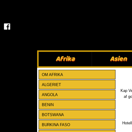
Afrika​
Asien​
OM AFRIKA
ALGERIET
Kap Ve
ANGOLA
af g
BENIN
BOTSWANA
Hotel
BURKINA FASO