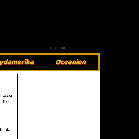
ydamerika​
Oceanien​
 masser
n Boa
te, da