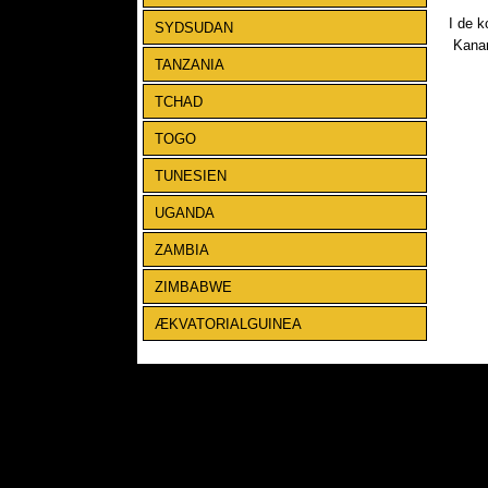
I de k
SYDSUDAN
Kanar
TANZANIA
TCHAD
TOGO
TUNESIEN
UGANDA
ZAMBIA
ZIMBABWE
ÆKVATORIALGUINEA