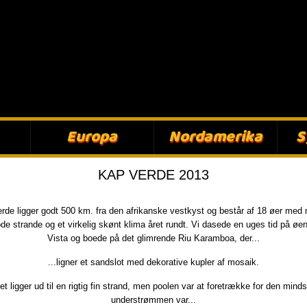
Europa​
Nordamerika​
S
​KAP VERDE 2013​
rde ligger godt 500 km. fra den afrikanske vestkyst og består af 18 øer med
ode strande og et virkelig skønt klima året rundt. Vi dasede en uges tid på øe
Vista og boede på det glimrende Riu Karamboa, der...​
...ligner et sandslot med dekorative kupler af mosaik.​
let ligger ud til en rigtig fin strand, men poolen var at foretrække for den minds
understrømmen var...​