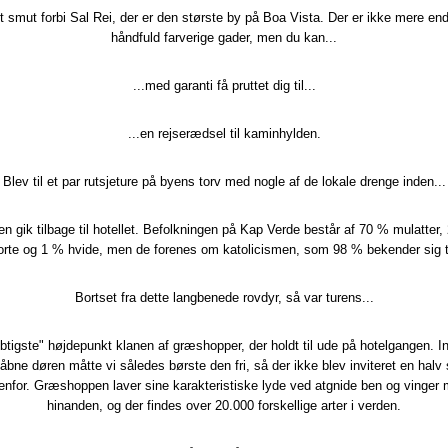
et smut forbi Sal Rei, der er den største by på Boa Vista. Der er ikke mere en
håndfuld farverige gader, men du kan...
...med garanti få pruttet dig til...
...en rejserædsel til kaminhylden.
Blev til et par rutsjeture på byens torv med nogle af de lokale drenge inden...
ren gik tilbage til hotellet. Befolkningen på Kap Verde består af 70 % mulatter
orte og 1 % hvide, men de forenes om katolicismen, som 98 % bekender sig ti
Bortset fra dette langbenede rovdyr, så var turens...
ybtigste" højdepunkt klanen af græshopper, der holdt til ude på hotelgangen. I
åbne døren måtte vi således børste den fri, så der ikke blev inviteret en hal
enfor. Græshoppen laver sine karakteristiske lyde ved atgnide ben og vinger
hinanden, og der findes over 20.000 forskellige arter i verden.