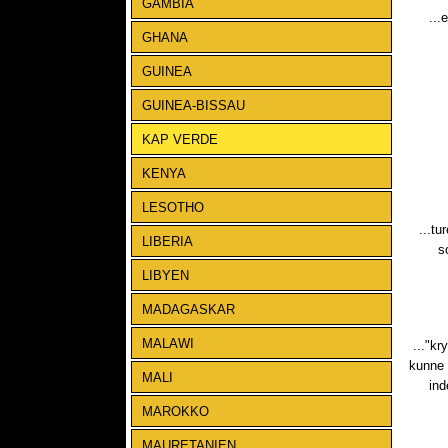
GAMBIA
...
GHANA
GUINEA
GUINEA-BISSAU
KAP VERDE
KENYA
LESOTHO
...tu
LIBERIA
s
LIBYEN
MADAGASKAR
MALAWI
..."kr
kunne 
MALI
ind
MAROKKO
MAURETANIEN