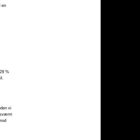
d en
, 29 %
l.
nden vi
v sværm
 mod