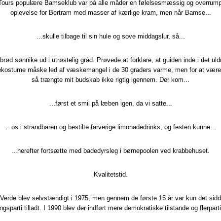
Tours populære Bamseklub var på alle måder en følelsesmæssig og overrum
oplevelse for Bertram med masser af kærlige kram, men når Bamse...
...skulle tilbage til sin hule og sove middagslur, så...
.brød sønnike ud i utrøstelig gråd. Prøvede at forklare, at guiden inde i det ul
kostume måske led af væskemangel i de 30 graders varme, men for at være 
så trængte mit budskab ikke rigtig igennem. Der kom...
...først et smil på læben igen, da vi satte...
...os i strandbaren og bestilte farverige limonadedrinks, og festen kunne...
...herefter fortsætte med badedyrsleg i børnepoolen ved krabbehuset.
Kvalitetstid.
Verde blev selvstændigt i 1975, men gennem de første 15 år var kun det sid
ngsparti tilladt. I 1990 blev der indført mere demokratiske tilstande og flerpart