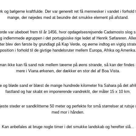
rk og bølgerne kraftfulde. Der var generelt ret få mennesker i vandet i forhold t
mange, der nøjedes med at beundre det smukke element på afstand.​
rde var ubeboet frem til år 1456, hvor opdagelsesrejsende Cadamosto slog 
og indlemmede øgruppen i det portugisiske rige ledet af Henrik Søfareren. Alle
fter blev den første by grundlagt på Kap Verde, og øerne indtog en vigtig strat
position i forhold til de givtige handelsruter mellem Europa, Afrika og Amerika
man ikke kan få sand nok mellem tæerne på øens strande, så kan der findes
mere i Viana ørkenen, der dækker en stor del af Boa Vista.
ne og bløde sand er blæst de mange hundrede kilometer fra Sahara på det afr
fastland og har skabt en imponerende vandreklit, der måler 15 x 10 km.
este steder er sandklitterne 50 meter og perfekte for små størrelser at rutsje
med mor i hånden.
Kan anbefales at bruge nogle timer i det smukke landskab og herefter slå...