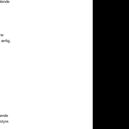
plende
dne
ærlig,
dende
istyre.