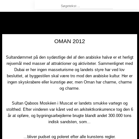
OMAN 2012
Sultandømmet på den sydøstlige del af den arabiske halvø er et herligt
rejsemål med masser af attraktioner og aktiviteter. Sammenlignet med
Dubai er her ingen masseturisme og landets styre har ved lov
besluttet, at byggestilen skal være tro mod den arabiske kultur. Her er
ingen skyskrabere eller kunstige øer, men Oman har charme, charme
og charme.
Sultan Qaboos Moskéen i Muscat er landets smukke vartegn og
stolthed. Efter vinderen var kåret ved en arkitektkonkurrence tog den 6
år at opføre, og bygningsarbejderne brugte blandt andet 300.000 tons
indisk sandsten, som...​
...bliver pudset og poleret efter alle kunstens regler.​