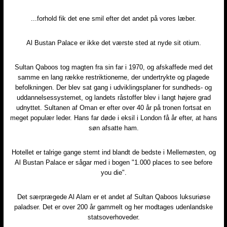
...forhold fik det ene smil efter det andet på vores læber.​
Al Bustan Palace er ikke det værste sted at nyde sit otium.​
Sultan Qaboos tog magten fra sin far i 1970, og afskaffede med det
samme en lang række restriktionerne, der undertrykte og plagede
befolkningen. Der blev sat gang i udviklingsplaner for sundheds- og
uddannelsessystemet, og landets råstoffer blev i langt højere grad
udnyttet. Sultanen af Oman er efter over 40 år på tronen fortsat en
meget populær leder. Hans far døde i eksil i London få år efter, at hans
søn afsatte ham.​
Hotellet er talrige gange stemt ind blandt de bedste i Mellemøsten, og
Al Bustan Palace er sågar med i bogen "1.000 places to see before
you die".​
Det særprægede Al Alam er et andet af Sultan Qaboos luksuriøse
paladser. Det er over 200 år gammelt og her modtages udenlandske
statsoverhoveder.​