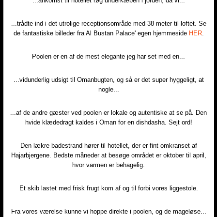
...ankomst til hotellet røg underkæben i jorden, da vi...​
...trådte ind i det utrolige receptionsområde med 38 meter til loftet. Se
de fantastiske billeder fra Al Bustan Palace' egen hjemmeside
HER
.​
Poolen er en af de mest elegante jeg har set med en...​
...vidunderlig udsigt til Omanbugten, og så er det super hyggeligt, at
nogle...​
...af de andre gæster ved poolen er lokale og autentiske at se på. Den
hvide klædedragt kaldes i Oman for en dishdasha. Sejt ord!​
​Den lækre badestrand hører til hotellet, der er fint omkranset af
Hajarbjergene. Bedste måneder at besøge området er oktober til april,
hvor varmen er behagelig.
Et skib lastet med frisk frugt kom af og til forbi vores liggestole.​
Fra vores værelse kunne vi hoppe direkte i poolen, og de mageløse...​