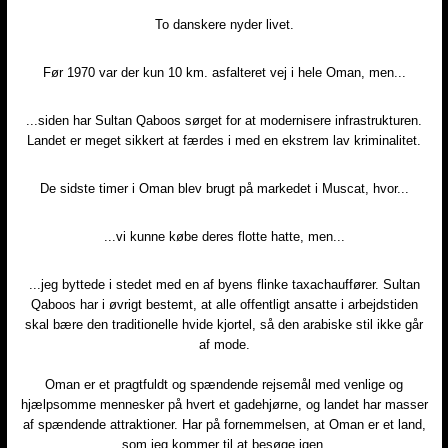
To danskere nyder livet.
Før 1970 var der kun 10 km. asfalteret vej i hele Oman, men...
...siden har Sultan Qaboos sørget for at modernisere infrastrukturen.
Landet er meget sikkert at færdes i med en ekstrem lav kriminalitet.
De sidste timer i Oman blev brugt på markedet i Muscat, hvor...​
...vi kunne købe deres flotte hatte, men...​
...jeg byttede i stedet med en af byens flinke taxachauffører. Sultan
Qaboos har i øvrigt bestemt, at alle offentligt ansatte i arbejdstiden
skal bære den traditionelle hvide kjortel, så den arabiske stil ikke går
af mode.
Oman er et pragtfuldt og spændende rejsemål med venlige og
hjælpsomme mennesker på hvert et gadehjørne, og landet har masser
af spændende attraktioner. Har på fornemmelsen, at Oman er et land,
som jeg kommer til at besøge igen.​