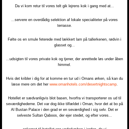
Da vi kom retur til vores telt gik lejrens kok i gang med at...​
...servere en overdådig selektion af lokale specialiteter på vores
terrasse.​
Følte os en smule feterede med lækkert lam på tallerkenen, rødvin i
glasset og...​
...udsigten til vores private kok og tjener, der anrettede løs under åben
himmel.​
Hvis det kribler i dig for at komme en tur ud i Omans ørken, så kan du
læse mere om det her
www.omanhotels.com/desertnightscamp
.​
Hotellet er sædvanligvis blot basen, hvorfra vi transporterer os ud til
seværdighederne. Det var dog ikke tilfældet i Oman, hvor det at bo på
Al Bustan Palace i den grad er en seværdighed i sig selv. Det er
selveste Sultan Qaboos, der ejer stedet, og efter vores...​