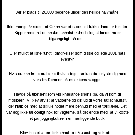
Der er plads til 20.000 bedende under den hellige halvmåne.​
Ikke mange år siden, at Oman var et nærmest lukket land for turister.
Kipper med mit omanske fanhalstørklæde for, at landet nu er
tilgængeligt, så det...​
...er muligt at liste rundt i omgivelser som disse og lege 1001 nats
eventyr.​
Hvis du kan læse arabiske thuluth tegn, så kan du forlyste dig med
vers fra Koranen på moskéens vægge.​
Havde på ubetænksom vis knælange shorts på, da vi kom til
moskéen. Vi blev afvist af vagterne og gik ud til vores taxachauffør,
der hjalp os med at skjule noget mere benhud med et tørklæde. Det
var dog ikke tækkeligt nok for vagterne, så det endte med, at vi købte
et par joggingbukser i en nærliggende butik.​
Blev hentet af en flink chauffør i Muscat, og vi kørte...​