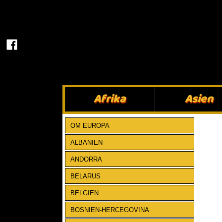
Afrika​
Asien​
OM EUROPA
ALBANIEN
ANDORRA
BELARUS
BELGIEN
BOSNIEN-HERCEGOVINA