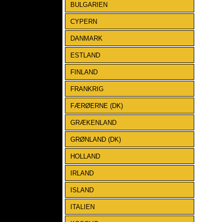
BULGARIEN
CYPERN
DANMARK
ESTLAND
FINLAND
FRANKRIG
FÆRØERNE (DK)
GRÆKENLAND
GRØNLAND (DK)
HOLLAND
IRLAND
ISLAND
ITALIEN