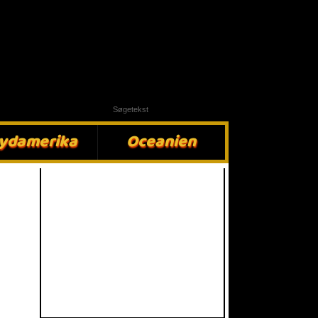
ydamerika​
Oceanien​